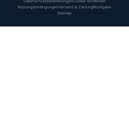
Datenschutzbestimmungen
Cookie
-Richtlinien
Nutzungsbedingungen
Versand & Zahlung
Rückgabe
Sitemap