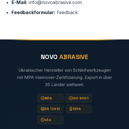
E-Mail:
info@novoabrasive.com
Feedbackformular:
Feedback
NOVO
ABRASIVE
Ukrainischer Hersteller von Schleifwerkzeugen
mit MPA-Hannover-Zertifizierung. Export in über
35 Länder weltweit.
MPA
ISO 9001
EN 12413
FEPA
oSa