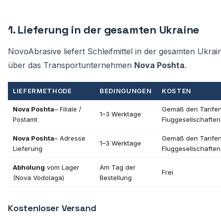
1. Lieferung in der gesamten Ukraine
NovoAbrasive liefert Schleifmittel in der gesamten Ukrai
über das Transportunternehmen
Nova Poshta
.
LIEFERMETHODE
BEDINGUNGEN
KOSTEN
Nova Poshta
– Filiale /
Gemäß den Tarifen
1–3 Werktage
Postamt
Fluggesellschaften
Nova Poshta
– Adresse
Gemäß den Tarifen
1–3 Werktage
Lieferung
Fluggesellschaften
Abholung
vom Lager
Am Tag der
Frei
(Nova Vodolaga)
Bestellung
Kostenloser Versand