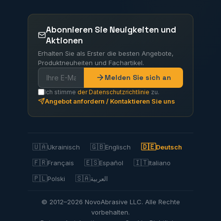
Abonnieren Sie Neuigkeiten und
Aktionen
Erhalten Sie als Erster die besten Angebote,
Produktneuheiten und Fachartikel.
Melden Sie sich an
Ich stimme
der Datenschutzrichtlinie
zu.
Angebot anfordern / Kontaktieren Sie uns
🇺🇦
🇬🇧
🇩🇪
Ukrainisch
Englisch
Deutsch
🇫🇷
🇪🇸
🇮🇹
Français
Español
Italiano
🇵🇱
🇸🇦
Polski
العربية
© 2012–2026 NovoAbrasive LLC. Alle Rechte
vorbehalten.