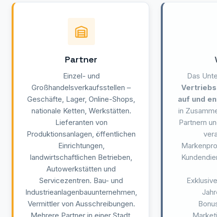
Partner
Einzel- und
Das Unt
Großhandelsverkaufsstellen –
Vertriebs
Geschäfte, Lager, Online-Shops,
auf und en
nationale Ketten, Werkstätten.
in Zusammen
Lieferanten von
Partnern un
Produktionsanlagen, öffentlichen
vera
Einrichtungen,
Markenprom
landwirtschaftlichen Betrieben,
Kundendien
Autowerkstätten und
Servicezentren. Bau- und
Exklusiv
Industrieanlagenbauunternehmen,
Jahr
Vermittler von Ausschreibungen.
Bonu
Mehrere Partner in einer Stadt.
Marketi