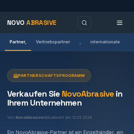
NOVO
ABRASIVE
Partner,
Vertriebspartner
,
internationale
E
PARTNERSCHAFTSPROGRAMM
Verkaufen Sie
NovoAbrasive
in
Ihrem Unternehmen
Von
NovoAbrasive
Aktualisiert am 12.02.2026
Ein NovoAbrasive-Partner ist ein Einzelhändler, ein