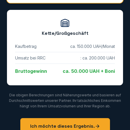
Kette/Großgeschäft
Kaufbetrag
ca. 150.000 UAH/Monat
Umsatz bei RRC
: ca. 200.000 UAH
Bruttogewinn
ca. 50.000 UAH + Boni
Die obigen Berechnungen sind Näherungswerte und basieren auf
Durchschnittswerten unserer Partner. Ihr tatsächliches Einkommen
hängt von Ihrem Umsatzvolumen und Ihrer Region ab.
Ich möchte dieses Ergebnis.