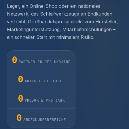
Lager, ein Online-Shop oder ein nationales
Netzwerk, das Schleifwerkzeuge an Endkunden
vertreibt. Großhandelspreise direkt vom Hersteller,
Marketingunterstützung, Mitarbeiterschulungen –
ein schneller Start mit minimalem Risiko.
0
PARTNER IN DER UKRAINE
0
ARTIKEL AUF LAGER
0
PRODUKTE PRO JAHR
0
ABDECKUNGSBEREICHE