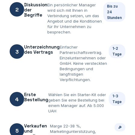
Diskussion
Ein persönlicher Manager
Bis zu
2
der
wird sich mit Ihnen in
24
Begriffe
Verbindung setzen, um das
Stunden
Angebot und die Konditionen
für Ihr Unternehmen zu
besprechen.
Unterzeichnung
Einfacher
1-2
3
des Vertrags
Partnerschaftsvertrag.
Tage
Einzelunternehmen oder
GmbH. Keine versteckten
Bedingungen und
langfristigen
Verpflichtungen.
Erste
Wählen Sie ein Starter-Kit oder
1-3
4
Bestellung
geben Sie eine Bestellung bei
Tage
einem Manager auf. Ab 5.000
UAH
Verkaufen
Marge 22-38 %,
🎉
5
und
Marketingunterstützung,