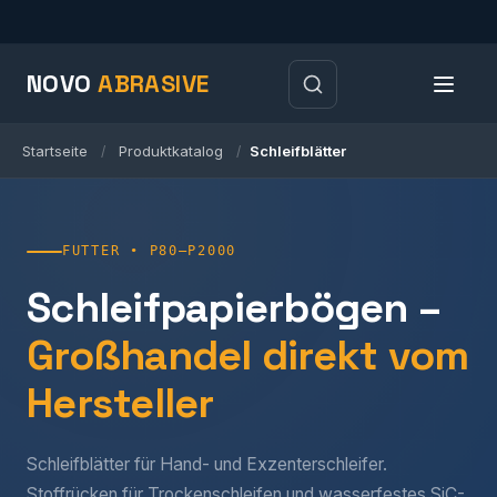
NOVO
ABRASIVE
Startseite
Produktkatalog
Schleifblätter
/
/
FUTTER • P80–P2000
Schleifpapierbögen –
Großhandel direkt vom
Hersteller
Schleifblätter für Hand- und Exzenterschleifer.
Stoffrücken für Trockenschleifen und wasserfestes SiC-