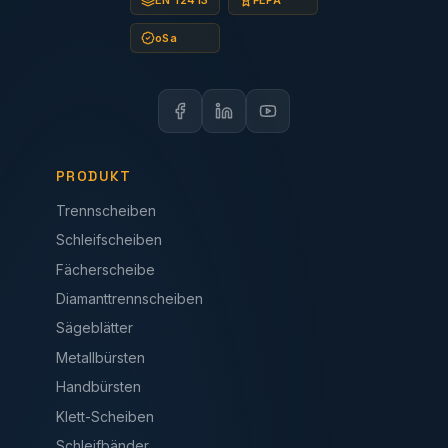
EN 12413
FEPA
oSa
PRODUKT
Trennscheiben
Schleifscheiben
Fächerscheibe
Diamanttrennscheiben
Sägeblätter
Metallbürsten
Handbürsten
Klett-Scheiben
Schleifbänder