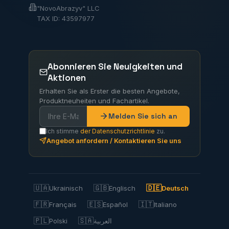
"NovoAbrazyv" LLC
TAX ID: 43597977
Abonnieren Sie Neuigkeiten und
Aktionen
Erhalten Sie als Erster die besten Angebote,
Produktneuheiten und Fachartikel.
Melden Sie sich an
Ich stimme
der Datenschutzrichtlinie
zu.
Angebot anfordern / Kontaktieren Sie uns
🇺🇦
🇬🇧
🇩🇪
Ukrainisch
Englisch
Deutsch
🇫🇷
🇪🇸
🇮🇹
Français
Español
Italiano
🇵🇱
🇸🇦
Polski
العربية