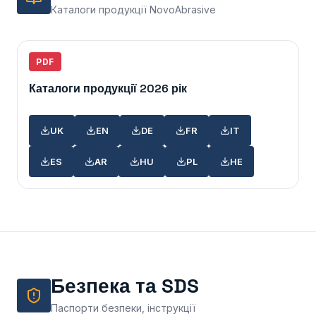
Каталоги продукції NovoAbrasive
PDF
Каталоги продукції 2026 рік
UK
EN
DE
FR
IT
ES
AR
HU
PL
HE
Безпека та SDS
Паспорти безпеки, інструкції