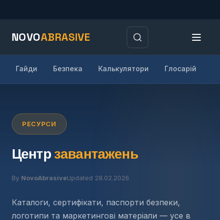
NOVO
ABRASIVE
Гайди
Безпека
Калькулятори
Глосарій
В
РЕСУРСИ
Центр
завантажень
By
NovoAbrasive
Updated 28.02.2026
Каталоги, сертифікати, паспорти безпеки,
логотипи та маркетингові матеріали — усе в