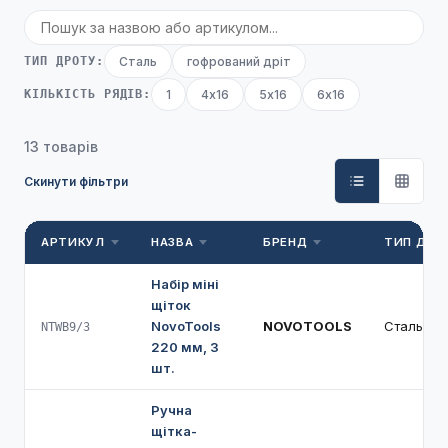
ТИП ДРОТУ:
Сталь
гофрований дріт
КІЛЬКІСТЬ РЯДІВ:
1
4х16
5х16
6х16
13 товарів
Скинути фільтри
АРТИКУЛ
НАЗВА
БРЕНД
ТИП ДРО
Набір міні
щіток
NovoTools
NOVOTOOLS
Сталь
NTWB9/3
220 мм, 3
шт.
Ручна
щітка-