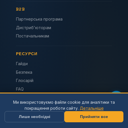
B2B
Партнерська програма
Дистриб'юторам
Постачальникам
РЕСУРСИ
Гайди
Безпека
Глосарій
FAQ
Каталог 2026
Ми використовуємо файли cookie для аналітики та
Усі завантаження
покращення роботи сайту.
Детальніше
Лише необхідні
Прийняти все
КОНТАКТИ