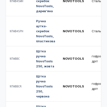
скребок
NOVOTOOLS
Сталь
NTWB4SWH
NovoTools,
дерев’яна
Ручна
щітка-
скребок
NOVOTOOLS
Сталь
NTWB4SPH
NovoTools,
пластикова
Щітка
ручна
гофрован
NOVOTOOLS
NTWBBC
NovoTools
дріт
250, жовта
Щітка
ручна
гофрован
NovoTools
NOVOTOOLS
NTWBBCR
дріт
250,
червона
Щітка