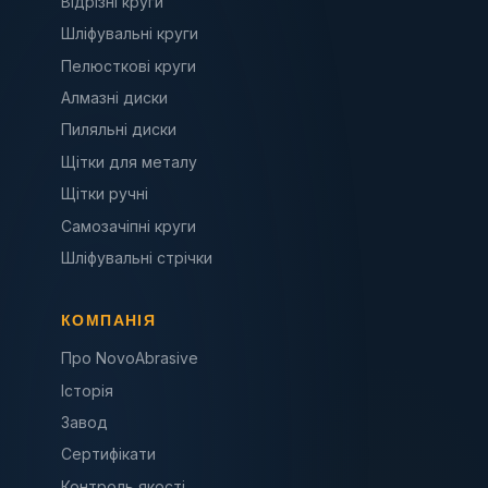
Відрізні круги
Шліфувальні круги
Пелюсткові круги
Алмазні диски
Пиляльні диски
Щітки для металу
Щітки ручні
Самозачіпні круги
Шліфувальні стрічки
КОМПАНІЯ
Про NovoAbrasive
Історія
Завод
Сертифікати
Контроль якості