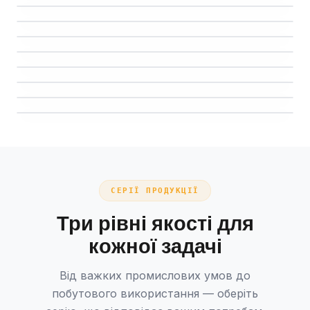
8 ТОВАРІВ
Опорні тарілки
Шліфувальні губки
7 ТОВАРІВ
Шліфувальні листи
FEPA
4 ТОВАРІВ
Шліфувальні сітки
FEPA
2 ТОВАРІВ
Нетканий абразив
FEPA
Алмазні шліфувальні диски
FEPA
EN 13236
СЕРІЇ ПРОДУКЦІЇ
Три рівні якості для
кожної задачі
Від важких промислових умов до
побутового використання — оберіть