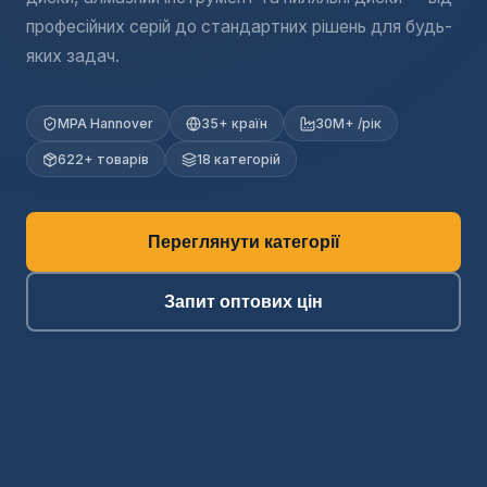
професійних серій до стандартних рішень для будь-
яких задач.
MPA Hannover
35+ країн
30M+ /рік
622+ товарів
18 категорій
Переглянути категорії
Запит оптових цін