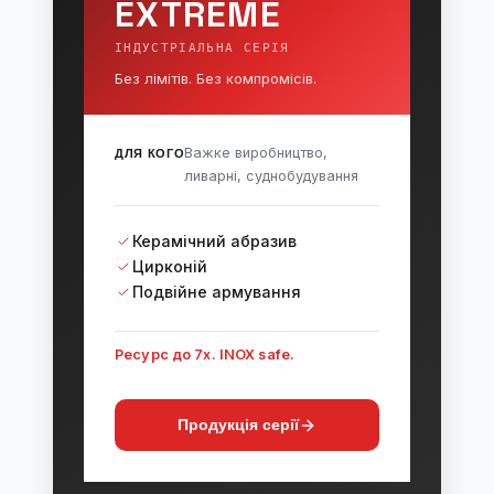
EXTREME
ІНДУСТРІАЛЬНА СЕРІЯ
Без лімітів. Без компромісів.
Важке виробництво,
ДЛЯ КОГО
ливарні, суднобудування
Керамічний абразив
Цирконій
Подвійне армування
Ресурс до 7x. INOX safe.
Продукція серії