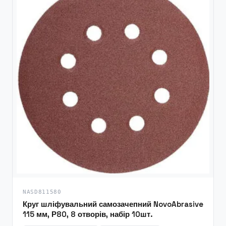
NASD811580
Круг шліфувальний самозачепний NovoAbrasive
115 мм, Р80, 8 отворів, набір 10шт.