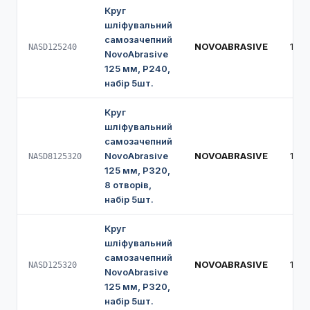
Круг
шліфувальний
самозачепний
NOVOABRASIVE
125
NASD125240
NovoAbrasive
125 мм, Р240,
набір 5шт.
Круг
шліфувальний
самозачепний
NovoAbrasive
NOVOABRASIVE
125
NASD8125320
125 мм, Р320,
8 отворів,
набір 5шт.
Круг
шліфувальний
самозачепний
NOVOABRASIVE
125
NASD125320
NovoAbrasive
125 мм, Р320,
набір 5шт.