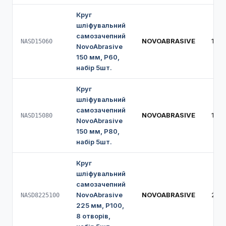
Круг
шліфувальний
самозачепний
NOVOABRASIVE
150
NASD15060
NovoAbrasive
150 мм, Р60,
набір 5шт.
Круг
шліфувальний
самозачепний
NOVOABRASIVE
150
NASD15080
NovoAbrasive
150 мм, Р80,
набір 5шт.
Круг
шліфувальний
самозачепний
NovoAbrasive
NOVOABRASIVE
225
NASD8225100
225 мм, Р100,
8 отворів,