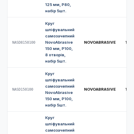
125 мм, Р80,
набір 5шт.
Круг
шліфувальний
самозачепний
NovoAbrasive
NOVOABRASIVE
150
NASD8150100
150 мм, Р100,
8 отворів,
набір 5шт.
Круг
шліфувальний
самозачепний
NOVOABRASIVE
150
NASD150100
NovoAbrasive
150 мм, Р100,
набір 5шт.
Круг
шліфувальний
самозачепний