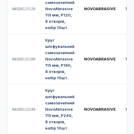
самозачепний
NovoAbrasive
NOVOABRASIVE
115 
NASD8115120
115 мм, Р120,
8 отворів,
набір 10шт.
Круг
шліфувальний
самозачепний
NovoAbrasive
NOVOABRASIVE
115 
NASD8115180
115 мм, Р180,
8 отворів,
набір 10шт.
Круг
шліфувальний
самозачепний
NovoAbrasive
NOVOABRASIVE
115 
NASD8115240
115 мм, Р240,
8 отворів,
набір 10шт.