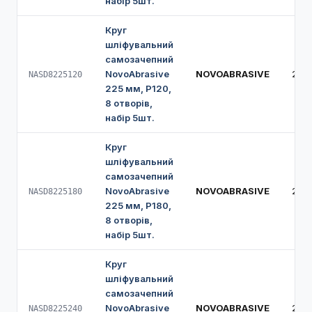
набір 5шт.
Круг
шліфувальний
самозачепний
NovoAbrasive
NOVOABRASIVE
225
NASD8225120
225 мм, Р120,
8 отворів,
набір 5шт.
Круг
шліфувальний
самозачепний
NovoAbrasive
NOVOABRASIVE
225
NASD8225180
225 мм, Р180,
8 отворів,
набір 5шт.
Круг
шліфувальний
самозачепний
NovoAbrasive
NOVOABRASIVE
225
NASD8225240