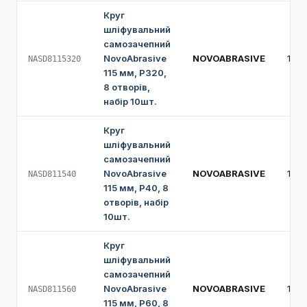
Круг
шліфувальний
самозачепний
NovoAbrasive
NOVOABRASIVE
115 
NASD8115320
115 мм, Р320,
8 отворів,
набір 10шт.
Круг
шліфувальний
самозачепний
NovoAbrasive
NOVOABRASIVE
115 
NASD811540
115 мм, Р40, 8
отворів, набір
10шт.
Круг
шліфувальний
самозачепний
NovoAbrasive
NOVOABRASIVE
115 
NASD811560
115 мм, Р60, 8