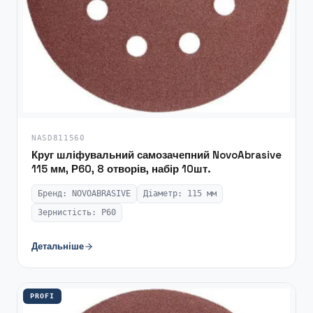
NASD811560
Круг шліфувальний самозачепний NovoAbrasive
115 мм, Р60, 8 отворів, набір 10шт.
Бренд: NOVOABRASIVE
Діаметр: 115 мм
Зернистість: P60
Детальніше
PROFI