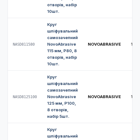
отворів, набір
10шт.
Круг
шліфувальний
самозачепний
NovoAbrasive
NOVOABRASIVE
115 
NASD811580
115 мм, Р80, 8
отворів, набір
10шт.
Круг
шліфувальний
самозачепний
NovoAbrasive
NOVOABRASIVE
125
NASD8125100
125 мм, Р100,
8 отворів,
набір 5шт.
Круг
шліфувальний