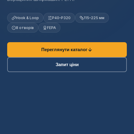
Hook & Loop
P40–P320
115–225 мм
8 отворів
FEPA
Переглянути каталог
Запит ціни