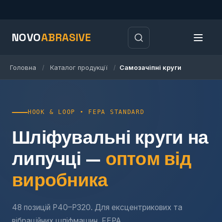
NOVO
ABRASIVE
Головна
Каталог продукції
Самозачіпні круги
/
/
HOOK & LOOP • FEPA STANDARD
Шліфувальні круги на
липучці —
оптом від
виробника
48 позицій P40–P320. Для ексцентрикових та
вібраційних шліфмашин. FEPA.