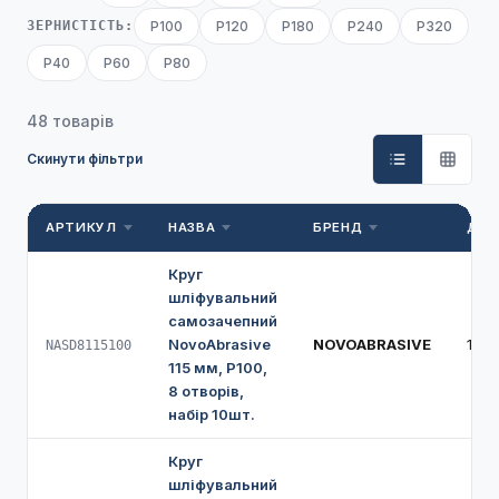
ЗЕРНИСТІСТЬ:
P100
P120
P180
P240
P320
P40
P60
P80
48 товарів
Скинути фільтри
АРТИКУЛ
НАЗВА
БРЕНД
ДІА
Круг
шліфувальний
самозачепний
NovoAbrasive
NOVOABRASIVE
115 
NASD8115100
115 мм, Р100,
8 отворів,
набір 10шт.
Круг
шліфувальний