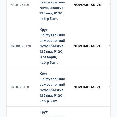
самозачепний
NOVOABRASIVE
125
NASD125100
NovoAbrasive
125 мм, Р100,
набір 5шт.
Круг
шліфувальний
самозачепний
NovoAbrasive
NOVOABRASIVE
125
NASD8125120
125 мм, Р120,
8 отворів,
набір 5шт.
Круг
шліфувальний
самозачепний
NOVOABRASIVE
125
NASD125120
NovoAbrasive
125 мм, Р120,
набір 5шт.
Круг