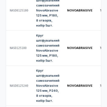
шліфувальний
самозачепний
NovoAbrasive
NOVOABRASIVE
125
NASD8125180
125 мм, Р180,
8 отворів,
набір 5шт.
Круг
шліфувальний
самозачепний
NOVOABRASIVE
125
NASD125180
NovoAbrasive
125 мм, Р180,
набір 5шт.
Круг
шліфувальний
самозачепний
NovoAbrasive
NOVOABRASIVE
125
NASD8125240
125 мм, Р240,
8 отворів,
набір 5шт.