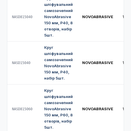
шліфувальний
самозачепний
NovoAbrasive
NOVOABRASIVE
150
NASD815040
150 мм, Р40, 8
отворів, набір
5шт.
Круг
шліфувальний
самозачепний
NOVOABRASIVE
150
NASD15040
NovoAbrasive
150 мм, Р40,
набір 5шт.
Круг
шліфувальний
самозачепний
NovoAbrasive
NOVOABRASIVE
150
NASD815060
150 мм, Р60, 8
отворів, набір
5шт.