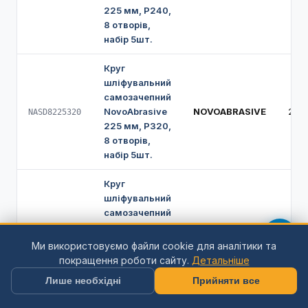
225 мм, Р240,
8 отворів,
набір 5шт.
Круг
шліфувальний
самозачепний
NovoAbrasive
NOVOABRASIVE
225
NASD8225320
225 мм, Р320,
8 отворів,
набір 5шт.
Круг
шліфувальний
самозачепний
NovoAbrasive
NOVOABRASIVE
225
NASD822540
225 мм, Р40,
Ми використовуємо файли cookie для аналітики та
8 отворів,
покращення роботи сайту.
Детальніше
набір 5шт.
Лише необхідні
Прийняти все
Круг