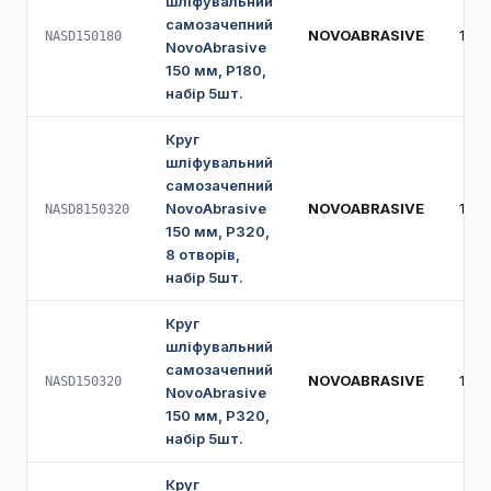
шліфувальний
самозачепний
NOVOABRASIVE
150
NASD150180
NovoAbrasive
150 мм, Р180,
набір 5шт.
Круг
шліфувальний
самозачепний
NovoAbrasive
NOVOABRASIVE
150
NASD8150320
150 мм, Р320,
8 отворів,
набір 5шт.
Круг
шліфувальний
самозачепний
NOVOABRASIVE
150
NASD150320
NovoAbrasive
150 мм, Р320,
набір 5шт.
Круг