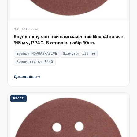
NASD8115240
Круг шліфувальний самозачепний NovoAbrasive
115 мм, Р240, 8 отворів, набір 10шт.
Бренд: NOVOABRASIVE
Діаметр: 115 мм
Зернистість: P240
Детальніше
PROFI