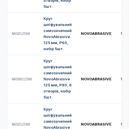
отворів, набір
5шт.
Круг
шліфувальний
самозачепний
NOVOABRASIVE
125
NASD12560
NovoAbrasive
125 мм, Р60,
набір 5шт.
Круг
шліфувальний
самозачепний
NovoAbrasive
NOVOABRASIVE
125
NASD812580
125 мм, Р80, 8
отворів, набір
5шт.
Круг
шліфувальний
самозачепний
NOVOABRASIVE
125
NASD12580
NovoAbrasive