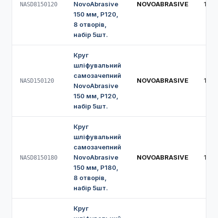
NovoAbrasive
NOVOABRASIVE
150
NASD8150120
150 мм, Р120,
8 отворів,
набір 5шт.
Круг
шліфувальний
самозачепний
NOVOABRASIVE
150
NASD150120
NovoAbrasive
150 мм, Р120,
набір 5шт.
Круг
шліфувальний
самозачепний
NovoAbrasive
NOVOABRASIVE
150
NASD8150180
150 мм, Р180,
8 отворів,
набір 5шт.
Круг