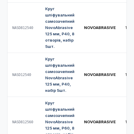
Круг
шліфувальний
самозачепний
NovoAbrasive
NOVOABRASIVE
125
NASD812540
125 мм, Р40, 8
отворів, набір
5шт.
Круг
шліфувальний
самозачепний
NOVOABRASIVE
125
NASD12540
NovoAbrasive
125 мм, Р40,
набір 5шт.
Круг
шліфувальний
самозачепний
NovoAbrasive
NOVOABRASIVE
125
NASD812560
125 мм, Р60, 8