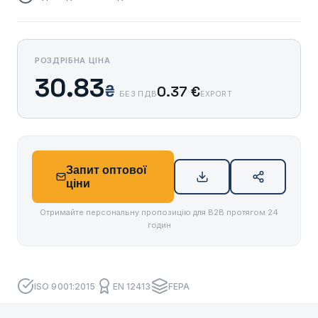
РОЗДРІБНА ЦІНА
30.83
₴
0.37 €
БЕЗ ПДВ
EXPORT
Запит оптової
ціни
Отримайте персональну пропозицію для B2B протягом 24
годин
ISO 9001:2015
EN 12413
FEPA