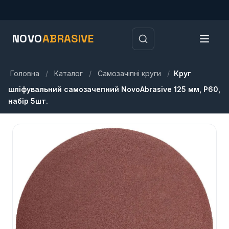
NOVO
ABRASIVE
Головна
/
Каталог
/
Самозачіпні круги
/
Круг
шліфувальний самозачепний NovoAbrasive 125 мм, Р60,
набір 5шт.