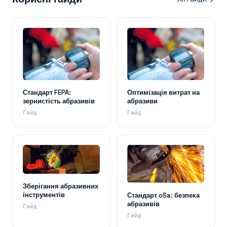
Стандарт FEPA:
Оптимізація витрат на
зернистість абразивів
абразиви
Гайд
Гайд
Зберігання абразивних
інструментів
Стандарт oSa: безпека
абразивів
Гайд
Гайд