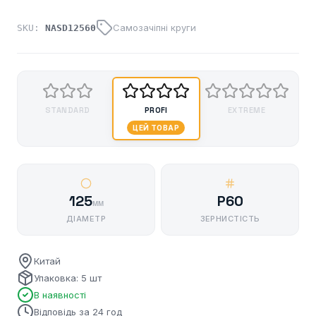
Самозачіпні круги
SKU:
NASD12560
STANDARD
PROFI
EXTREME
ЦЕЙ ТОВАР
125
P60
мм
ДІАМЕТР
ЗЕРНИСТІСТЬ
Китай
Упаковка: 5 шт
В наявності
Відповідь за 24 год