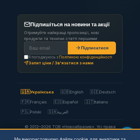
Підпишіться на новини та акції
Отримуйте найкращі пропозиції, нові
продукти та технічні статті першими
Підписатися
Я погоджуюсь з
Політикою конфіденційності
Запит ціни / Зв'язатися з нами
🇺🇦
🇬🇧
🇩🇪
Українська
English
Deutsch
🇫🇷
🇪🇸
🇮🇹
Français
Español
Italiano
🇵🇱
🇸🇦
Polski
العربية
© 2012–2026 ТОВ «Новоабразив». Усі права
захищено.
Ми використовуємо файли cookie для аналітики та
Privacy Policy
Політика конфіденційності