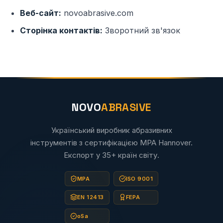
Веб-сайт:
novoabrasive.com
Сторінка контактів:
Зворотний зв'язок
NOVO
ABRASIVE
Український виробник абразивних
інструментів з сертифікацією MPA Hannover.
Експорт у 35+ країн світу.
MPA
ISO 9001
EN 12413
FEPA
oSa