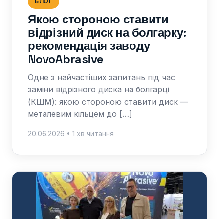
БЛОГ
Якою стороною ставити
відрізний диск на болгарку:
рекомендація заводу
NovoAbrasive
Одне з найчастіших запитань під час
заміни відрізного диска на болгарці
(КШМ): якою стороною ставити диск —
металевим кільцем до […]
20.06.2026 • 1 хв читання