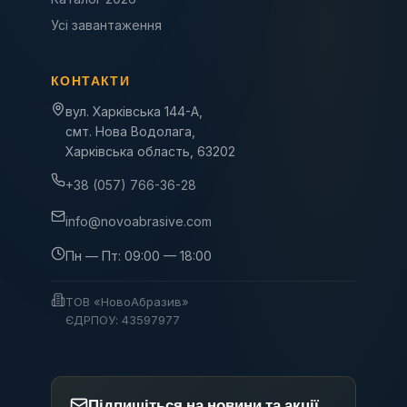
Усі завантаження
КОНТАКТИ
вул. Харківська 144-А,
смт. Нова Водолага,
Харківська область, 63202
+38 (057) 766-36-28
info@novoabrasive.com
Пн — Пт: 09:00 — 18:00
ТОВ «НовоАбразив»
ЄДРПОУ: 43597977
Підпишіться на новини та акції