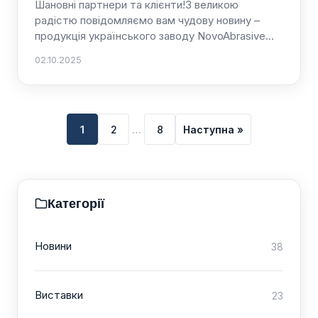
Шановні партнери та клієнти!З великою
радістю повідомляємо вам чудову новину –
продукція українського заводу NovoAbrasive…
02.10.2025
Posts
1
2
…
8
Наступна »
pagination
Категорії
Новини
38
Виставки
23