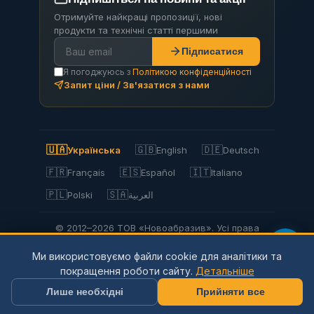
Отримуйте найкращі пропозиції, нові
продукти та технічні статті першими
Підписатися
Я погоджуюсь з
Політикою конфіденційності
Запит ціни / Зв'язатися з нами
🇺🇦
🇬🇧
🇩🇪
Українська
English
Deutsch
🇫🇷
🇪🇸
🇮🇹
Français
Español
Italiano
🇵🇱
🇸🇦
Polski
العربية
© 2012–2026 ТОВ «Новоабразив». Усі права
захищено.
Ми використовуємо файли cookie для аналітики та
Privacy Policy
Політика конфіденційності
покращення роботи сайту.
Детальніше
Використання файлів cookie
Умови використання
Доставка та оплата
Повернення
Мапа сайту
Лише необхідні
Прийняти все