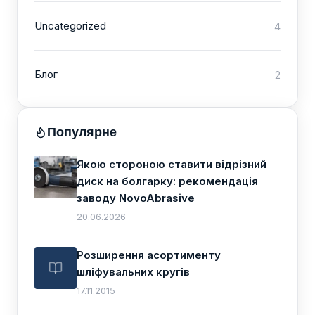
Uncategorized
4
Блог
2
Популярне
Якою стороною ставити відрізний
диск на болгарку: рекомендація
заводу NovoAbrasive
20.06.2026
Розширення асортименту
шліфувальних кругів
17.11.2015