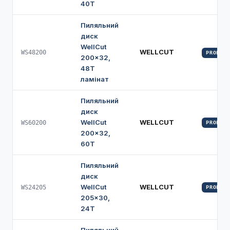
40Т
Пиляльний
диск
WellCut
WELLCUT
WS48200
PROFI
200×32,
48Т
ламінат
Пиляльний
диск
WellCut
WELLCUT
WS60200
PROFI
200×32,
60Т
Пиляльний
диск
WellCut
WELLCUT
WS24205
PROFI
205×30,
24Т