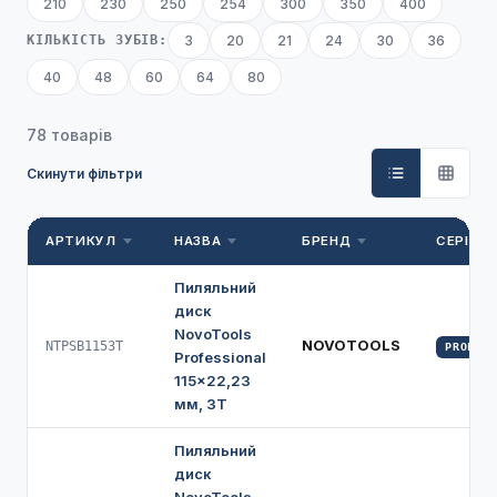
210
230
250
254
300
350
400
КІЛЬКІСТЬ ЗУБІВ:
3
20
21
24
30
36
40
48
60
64
80
78 товарів
Скинути фільтри
АРТИКУЛ
НАЗВА
БРЕНД
СЕРІЯ
Пиляльний
диск
NovoTools
NOVOTOOLS
NTPSB1153T
PROFI
Professional
115×22,23
мм, 3Т
Пиляльний
диск