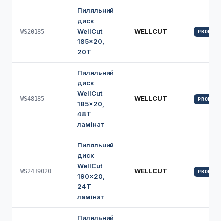
Пиляльний
диск
WellCut
WELLCUT
WS20185
PROFI
185×20,
20Т
Пиляльний
диск
WellCut
WELLCUT
WS48185
PROFI
185×20,
48Т
ламінат
Пиляльний
диск
WellCut
WELLCUT
WS2419020
PROFI
190×20,
24Т
ламінат
Пиляльний