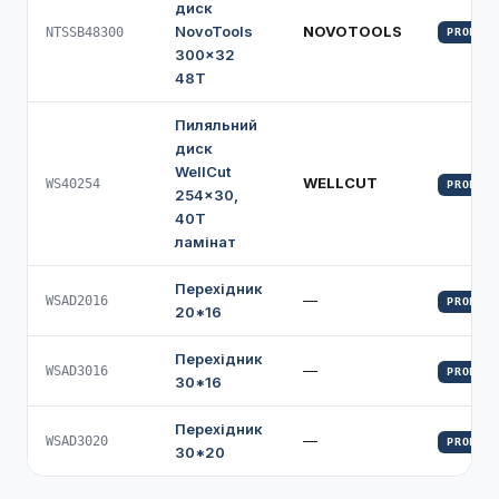
диск
NovoTools
NOVOTOOLS
NTSSB48300
PROFI
300×32
48Т
Пиляльний
диск
WellCut
WELLCUT
WS40254
PROFI
254×30,
40Т
ламінат
Перехідник
—
WSAD2016
PROFI
20*16
Перехідник
—
WSAD3016
PROFI
30*16
Перехідник
—
WSAD3020
PROFI
30*20