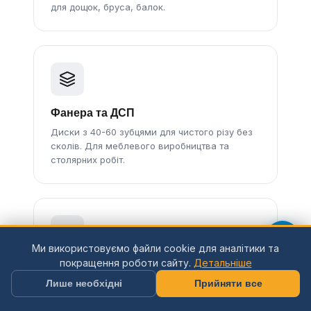
для дощок, бруса, балок.
Фанера та ДСП
Диски з 40-60 зубцями для чистого різу без
сколів. Для меблевого виробництва та
столярних робіт.
Ми використовуємо файли cookie для аналітики та
покращення роботи сайту.
Детальніше
Ламінат та MDF
Лише необхідні
Прийняти все
Спеціальні диски з 48-80 зубцями та
негативним кутом для чистого різу