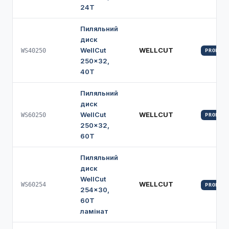
24Т
Пиляльний
диск
WellCut
WELLCUT
WS40250
PROFI
250×32,
40Т
Пиляльний
диск
WellCut
WELLCUT
WS60250
PROFI
250×32,
60Т
Пиляльний
диск
WellCut
WELLCUT
WS60254
PROFI
254×30,
60Т
ламінат