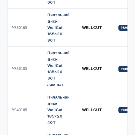
60Т
Пиляльний
диск
WellCut
WELLCUT
WS80165
PROFI
165×20,
80Т
Пиляльний
диск
WellCut
WELLCUT
WS36185
PROFI
185×20,
36Т
ламінат
Пиляльний
диск
WellCut
WELLCUT
WS40185
PROFI
185×20,
40Т