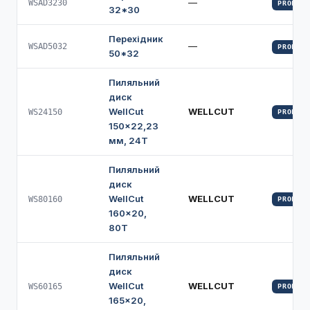
—
WSAD3230
PROFI
32*30
Перехідник
—
WSAD5032
PROFI
50*32
Пиляльний
диск
WellCut
WELLCUT
WS24150
PROFI
150×22,23
мм, 24Т
Пиляльний
диск
WellCut
WELLCUT
WS80160
PROFI
160×20,
80Т
Пиляльний
диск
WellCut
WELLCUT
WS60165
PROFI
165×20,