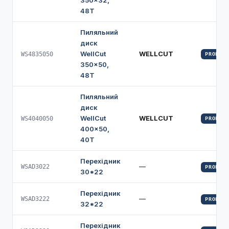
350×32,
48Т
Пиляльний
диск
WellCut
WELLCUT
WS4835050
PROFI
350×50,
48Т
Пиляльний
диск
WellCut
WELLCUT
WS4040050
PROFI
400×50,
40Т
Перехідник
—
WSAD3022
PROFI
30*22
Перехідник
—
WSAD3222
PROFI
32*22
Перехідник