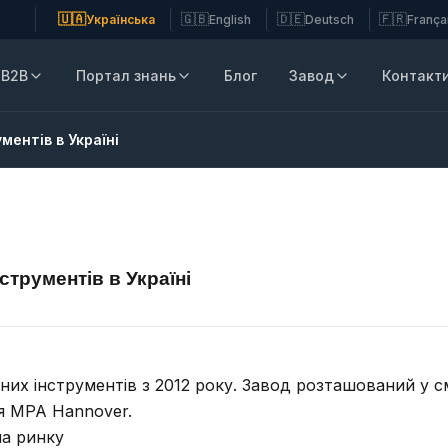
🇺🇦
🇬🇧
🇩🇪
🇫🇷
Українська
English
Deutsch
França
B2B
Портал знань
Блог
Завод
Контакт
ментів в Україні
струментів в Україні
х інструментів з 2012 року. Завод розташований у см
ія MPA Hannover.
на ринку