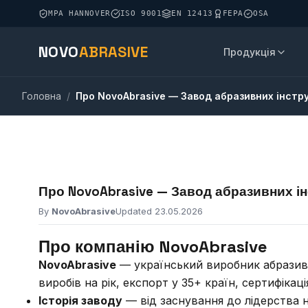
MPA HANNOVER
ISO 9001
EN 12413
FEPA
OSA
NOVO
ABRASIVE
Продукція
Головна
/
Про NovoAbrasive — Завод абразивних інстру
Про NovoAbrasive — Завод абразивних ін
By
NovoAbrasive
Updated 23.05.2026
Про компанію NovoAbrasive
NovoAbrasive
— український виробник абразивни
виробів на рік, експорт у 35+ країн, сертифікац
Історія заводу
— від заснування до лідерства 