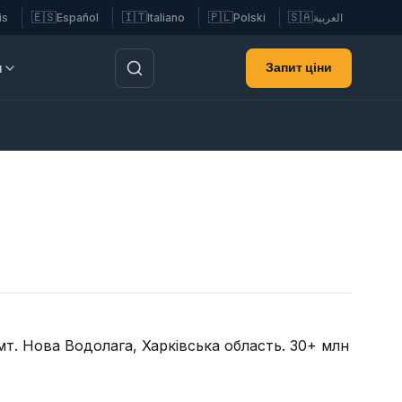
🇪🇸
🇮🇹
🇵🇱
🇸🇦
is
Español
Italiano
Polski
العربية
Запит ціни
и
т. Нова Водолага, Харківська область. 30+ млн