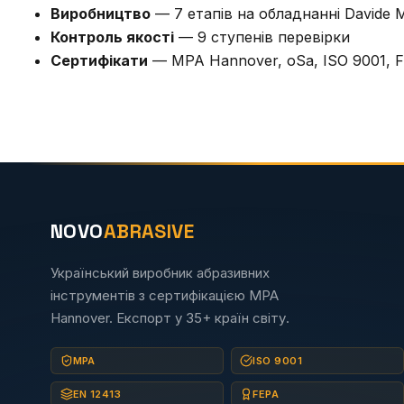
Виробництво
— 7 етапів на обладнанні Davide M
Контроль якості
— 9 ступенів перевірки
Сертифікати
— MPA Hannover, oSa, ISO 9001, 
NOVO
ABRASIVE
Український виробник абразивних
інструментів з сертифікацією MPA
Hannover. Експорт у 35+ країн світу.
MPA
ISO 9001
EN 12413
FEPA