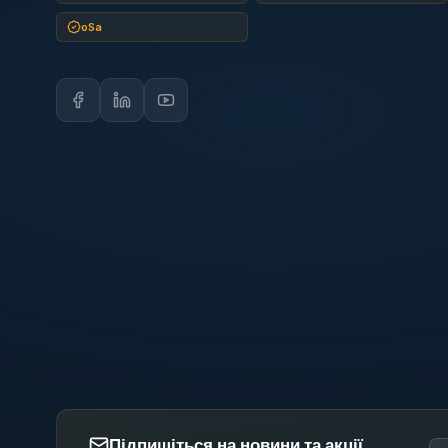
oSa
Підпишіться на новини та акції