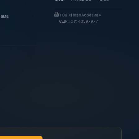
ТОВ «НовоАбразив»
рама
ЄДРПОУ: 43597977