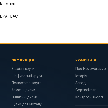
aternini
FEPA, EAC
ПРОДУКЦІЯ
КОМПАНІЯ
Відрізні круги
Про NovoAbrasive
Шліфувальні круги
Історія
Пелюсткові круги
Завод
Алмазні диски
Сертифікати
Пиляльні диски
Контроль якості
Щітки для металу