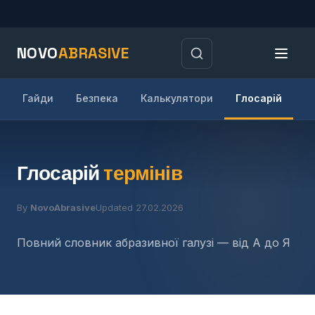
NOVO
ABRASIVE
Гайди
Безпека
Калькулятори
Глосарій
В
Глосарій
термінів
By
NovoAbrasive
Updated 27.02.2026
Повний словник абразивної галузі — від А до Я