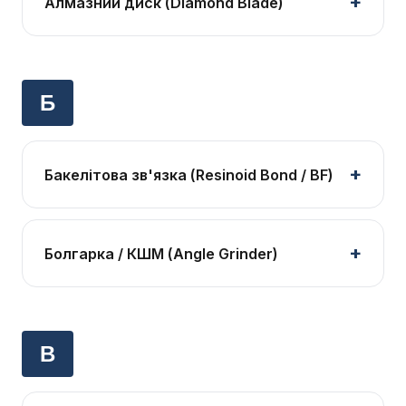
Алмазний диск (Diamond Blade)
Б
Бакелітова зв'язка (Resinoid Bond / BF)
Болгарка / КШМ (Angle Grinder)
В