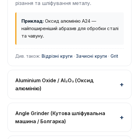
різання та шліфування металу.
Приклад:
Оксид алюмінію A24 —
найпоширеніший абразив для обробки сталі
та чавуну.
Див. також:
Відрізні круги
·
Зачисні круги
·
Grit
Aluminium Oxide / Al₂O₃ (Оксид
алюмінію)
Angle Grinder (Кутова шліфувальна
машина / Болгарка)