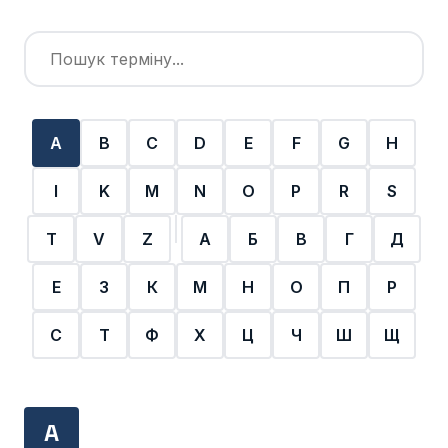
A
B
C
D
E
F
G
H
I
K
M
N
O
P
R
S
T
V
Z
А
Б
В
Г
Д
Е
З
К
М
Н
О
П
Р
С
Т
Ф
Х
Ц
Ч
Ш
Щ
A