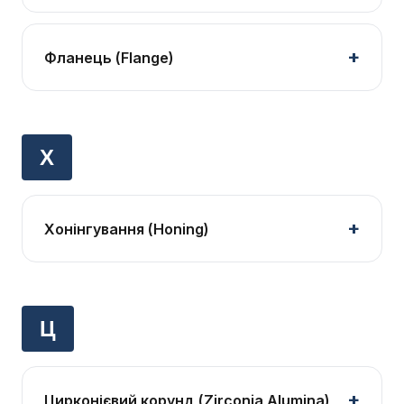
Фланець (Flange)
Х
Хонінгування (Honing)
Ц
Цирконієвий корунд (Zirconia Alumina)