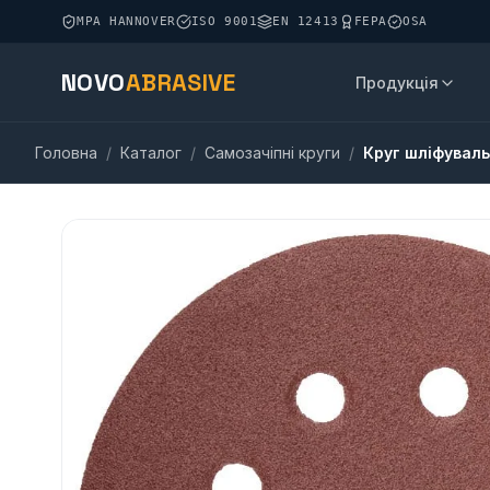
MPA HANNOVER
ISO 9001
EN 12413
FEPA
OSA
NOVO
ABRASIVE
Продукція
Головна
/
Каталог
/
Самозачіпні круги
/
Круг шліфуваль