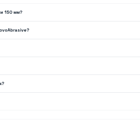
ги 150 мм?
NovoAbrasive?
а?