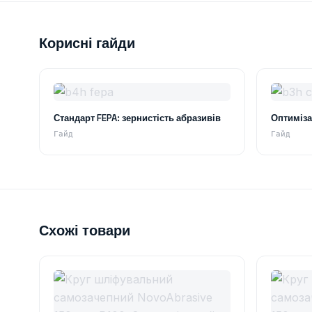
Корисні гайди
Стандарт FEPA: зернистість абразивів
Оптиміза
Гайд
Гайд
Схожі товари