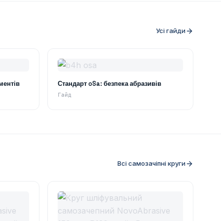
Усі гайди
ментів
Стандарт oSa: безпека абразивів
Гайд
Всі самозачіпні круги