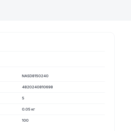
NASD8150240
4820240810698
5
0.05 кг
100