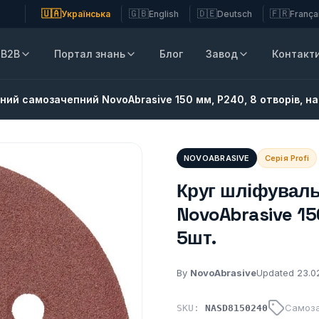
🇺🇦
🇬🇧
🇩🇪
🇫🇷
Українська
English
Deutsch
França
B2B
Портал знань
Блог
Завод
Контакт
ний самозачепний NovoAbrasive 150 мм, Р240, 8 отворів, на
NOVOABRASIVE
Серія Profi
Круг шліфувал
NovoAbrasive 15
5шт.
By
NovoAbrasive
Updated 23.0
Самоза
SKU:
NASD8150240