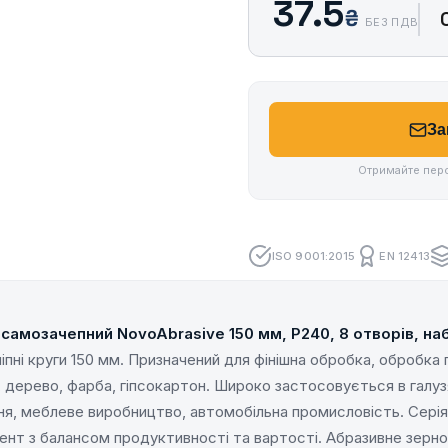
37.5
₴
БЕЗ ПДВ
За
Отримайте перс
ISO 9001:2015
EN 12413
самозачепний NovoAbrasive 150 мм, Р240, 8 отворів, наб
іпні круги 150 мм. Призначений для фінішна обробка, обробка
л, дерево, фарба, гіпсокартон. Широко застосовується в галу
я, меблеве виробництво, автомобільна промисловість. Сері
ент з балансом продуктивності та вартості. Абразивне зерн