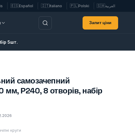
🇪🇸
🇮🇹
🇵🇱
🇸🇦
is
Español
Italiano
Polski
العربية
Запит ціни
и
бір 5шт.
ьний самозачепний
0 мм, Р240, 8 отворів, набір
2.2026
чіпні круги