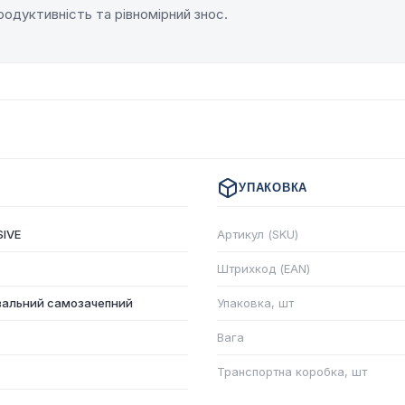
родуктивність та рівномірний знос.
УПАКОВКА
IVE
Артикул (SKU)
Штрихкод (EAN)
вальний самозачепний
Упаковка, шт
Вага
Транспортна коробка, шт