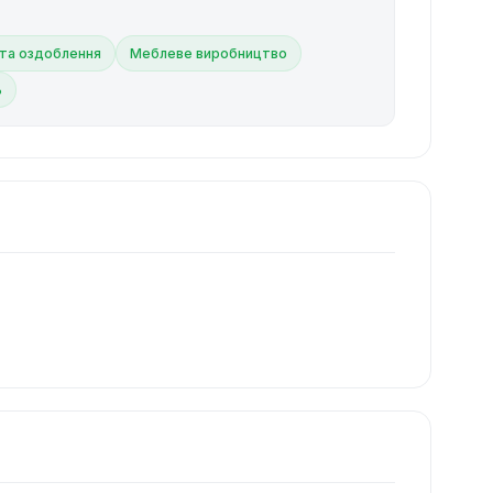
та оздоблення
Меблеве виробництво
ь