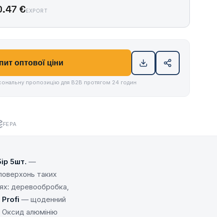
0.47 €
EXPORT
пит оптової ціни
ональну пропозицію для B2B протягом 24 годин
FEPA
ір 5шт.
—
 поверхонь таких
зях: деревообробка,
я
Profi
— щоденний
о Оксид алюмінію