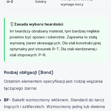
U–Z
Solidny
wymaga mocy
du
Zasada wyboru twardości
Im twardszy obrabiany materiał, tym bardziej miękkie
powinno być spoiwo i odwrotnie. Zapewnia to stałą
wymianę ziaren skrawających. Dla stali konstrukcyjnej
optymalny jest stosunek R–T. Dla stali nierdzewnej i
stali stopowych: P–R.
Rodzaj obligacji (Bond)
Ostatnim elementem specyfikacji jest rodzaj wiązania
łączącego ziarna:
BF
– Bakelit wzmocniony włóknem. Standard do tarcz
tnących i szlifierskich. Wzmocniony jedną lub dwiema