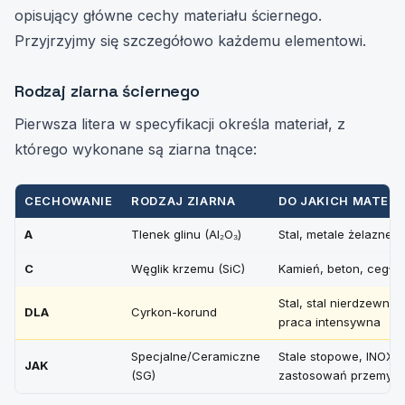
opisujący główne cechy materiału ściernego.
Przyjrzyjmy się szczegółowo każdemu elementowi.
Rodzaj ziarna ściernego
Pierwsza litera w specyfikacji określa materiał, z
którego wykonane są ziarna tnące:
CECHOWANIE
RODZAJ ZIARNA
DO JAKICH MATER
A
Tlenek glinu (Al₂O₃)
Stal, metale żelazne, 
C
Węglik krzemu (SiC)
Kamień, beton, cegła,
Stal, stal nierdzewna 
DLA
Cyrkon-korund
praca intensywna
Specjalne/Ceramiczne
Stale stopowe, INOX, 
JAK
(SG)
zastosowań przemys