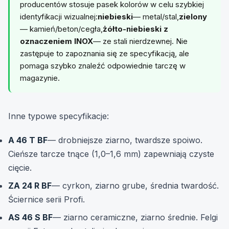
producentów stosuje pasek kolorów w celu szybkiej
identyfikacji wizualnej:
niebieski
— metal/stal,
zielony
— kamień/beton/cegła,
żółto-niebieski z
oznaczeniem INOX
— ze stali nierdzewnej. Nie
zastępuje to zapoznania się ze specyfikacją, ale
pomaga szybko znaleźć odpowiednie tarczę w
magazynie.
Inne typowe specyfikacje:
A 46 T BF
— drobniejsze ziarno, twardsze spoiwo.
Cieńsze tarcze tnące (1,0–1,6 mm) zapewniają czyste
cięcie.
ZA 24 R BF
— cyrkon, ziarno grube, średnia twardość.
Ściernice serii Profi.
AS 46 S BF
— ziarno ceramiczne, ziarno średnie. Felgi