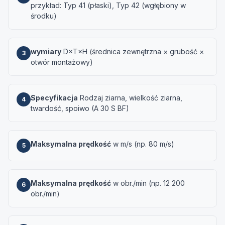
przykład: Typ 41 (płaski), Typ 42 (wgłębiony w
środku)
wymiary
D×T×H (średnica zewnętrzna × grubość ×
3
otwór montażowy)
Specyfikacja
Rodzaj ziarna, wielkość ziarna,
4
twardość, spoiwo (A 30 S BF)
Maksymalna prędkość
w m/s (np. 80 m/s)
5
Maksymalna prędkość
w obr./min (np. 12 200
6
obr./min)