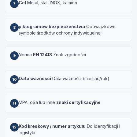
Cel
Metal, stal, INOX, kamień
7
piktogramów bezpieczeństwa
Obowiązkowe
8
symbole środków ochrony indywidualnej
Norma
EN 12413
Znak zgodności
9
Data ważności
Data ważności (miesiąc/rok)
10
MPA, oSa lub inne
znaki certyfikacyjne
11
Kod kreskowy / numer artykułu
Do identyfikacji i
12
logistyki