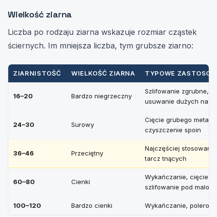
Wielkość ziarna
Liczba po rodzaju ziarna wskazuje rozmiar cząstek
ściernych. Im mniejsza liczba, tym grubsze ziarno:
ZIARNISTOŚĆ
WIELKOŚĆ ZIARNA
TYPOWE ZASTOSOW
Szlifowanie zgrubne,
16–20
Bardzo niegrzeczny
usuwanie dużych nadd
Cięcie grubego metalu,
24–30
Surowy
czyszczenie spoin
Najczęściej stosowane
36–46
Przeciętny
tarcz tnących
Wykańczanie, cięcie,
60–80
Cienki
szlifowanie pod malow
100–120
Bardzo cienki
Wykańczanie, polerow