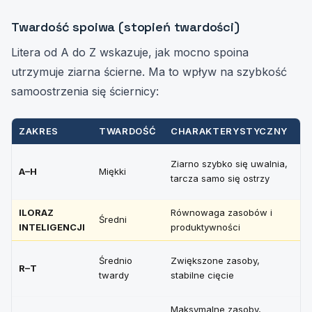
Twardość spoiwa (stopień twardości)
Litera od A do Z wskazuje, jak mocno spoina
utrzymuje ziarna ścierne. Ma to wpływ na szybkość
samoostrzenia się ściernicy:
ZAKRES
TWARDOŚĆ
CHARAKTERYSTYCZNY
D
Tw
Ziarno szybko się uwalnia,
A–H
Miękki
d
tarcza samo się ostrzy
st
ILORAZ
Równowaga zasobów i
Z
Średni
INTELIGENCJI
produktywności
o
Ta
Średnio
Zwiększone zasoby,
R–T
ur
twardy
stabilne cięcie
st
Maksymalne zasoby,
Ma