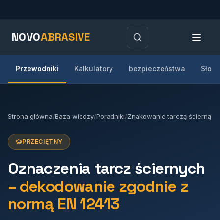
NOVO
ABRASIVE
Przewodniki
Kalkulatory
bezpieczeństwa
Słow
Strona główna
/
Baza wiedzy
/
Poradniki
/
Znakowanie tarczą ścierną
PRZECIĘTNY
Oznaczenia tarcz ściernych
– dekodowanie zgodnie z
normą EN 12413