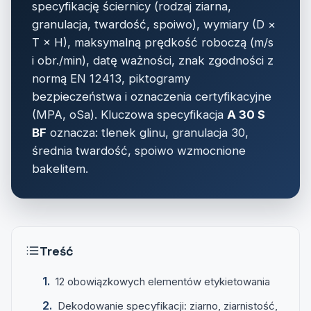
specyfikację ściernicy (rodzaj ziarna,
granulacja, twardość, spoiwo), wymiary (D ×
T × H), maksymalną prędkość roboczą (m/s
i obr./min), datę ważności, znak zgodności z
normą EN 12413, piktogramy
bezpieczeństwa i oznaczenia certyfikacyjne
(MPA, oSa). Kluczowa specyfikacja
A 30 S
BF
oznacza: tlenek glinu, granulacja 30,
średnia twardość, spoiwo wzmocnione
bakelitem.
Treść
12 obowiązkowych elementów etykietowania
Dekodowanie specyfikacji: ziarno, ziarnistość,