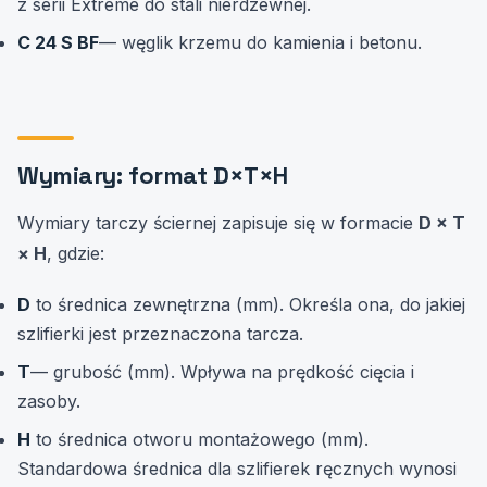
z serii Extreme do stali nierdzewnej.
C 24 S BF
— węglik krzemu do kamienia i betonu.
Wymiary: format D×T×H
Wymiary tarczy ściernej zapisuje się w formacie
D × T
× H
, gdzie:
D
to średnica zewnętrzna (mm). Określa ona, do jakiej
szlifierki jest przeznaczona tarcza.
T
— grubość (mm). Wpływa na prędkość cięcia i
zasoby.
H
to średnica otworu montażowego (mm).
Standardowa średnica dla szlifierek ręcznych wynosi