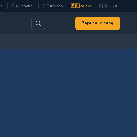
🇪🇸
🇮🇹
🇵🇱
🇸🇦
is
Español
Italiano
Polski
العربية
Zapytaj o cenę