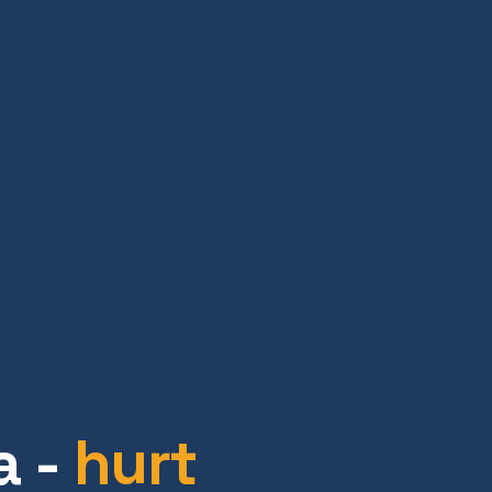
a -
hurt