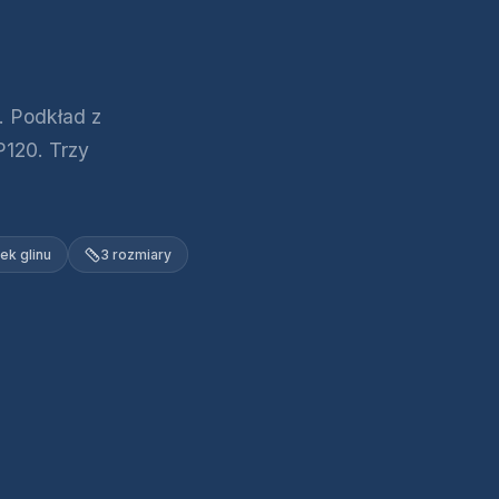
. Podkład z
P120. Trzy
ek glinu
3 rozmiary