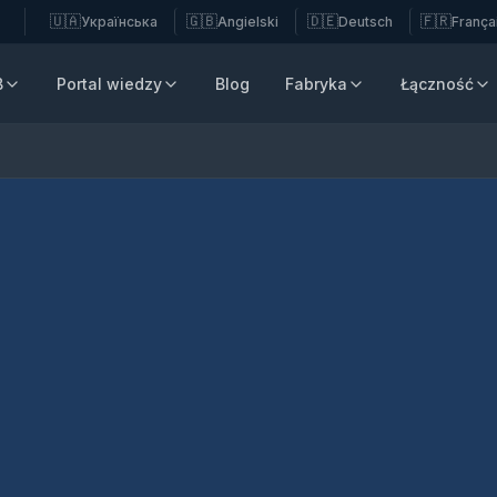
🇺🇦
🇬🇧
🇩🇪
🇫🇷
Українська
Angielski
Deutsch
França
B
Portal wiedzy
Blog
Fabryka
Łączność