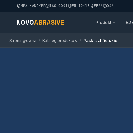
MPA HANOWER
ISO 9001
EN 12413
FEPA
OSA
NOVO
ABRASIVE
Produkt
B2
Strona główna
Katalog produktów
Paski szlifierskie
/
/