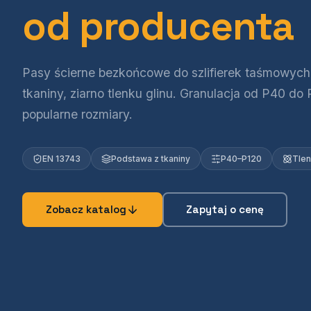
od producenta
Pasy ścierne bezkońcowe do szlifierek taśmowych
tkaniny, ziarno tlenku glinu. Granulacja od P40 do 
popularne rozmiary.
EN 13743
Podstawa z tkaniny
P40–P120
Tlen
Zobacz katalog
Zapytaj o cenę