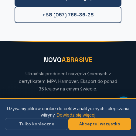
+38 (057) 766-36-28
NOVO
ABRASIVE
Ukraiński producent narzędzi ściernych z
certyfikatem MPA Hannover. Eksport do ponad
35 krajów na całym świecie.
Morski Obszar Ochrony Przyrody
ISO 9001
Używamy plików cookie do celów analitycznych i ulepszania
witryny.
Dowiedz się więcej
EN 12413
FEPA
Tylko konieczne
Akceptuj wszystko
oSa