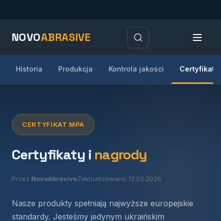
NOVO
ABRASIVE
Historia
Produkcja
Kontrola jakości
Certyfikaty
CERTYFIKAT MPA
Certyfikaty i
nagrody
Przez
NovoAbrasive
Zaktualizowano 12.02.2026
Nasze produkty spełniają najwyższe europejskie
standardy. Jesteśmy jedynym ukraińskim