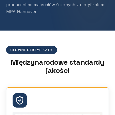
producentem materiałów ściernych z certyfikatem
MPA Hannover.
GŁÓWNE CERTYFIKATY
Międzynarodowe standardy
jakości