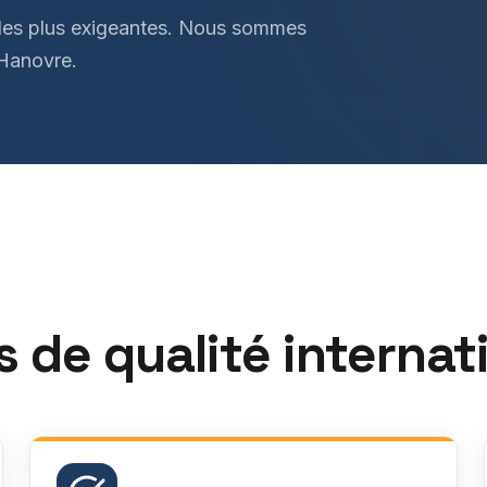
les plus exigeantes. Nous sommes
 Hanovre.
 de qualité internat