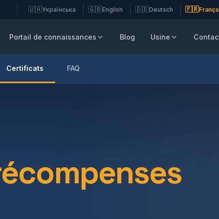
🇺🇦
🇬🇧
🇩🇪
🇫🇷
Українська
English
Deutsch
França
Portail de connaissances
Blog
Usine
Contac
Certificats
FAQ
récompenses