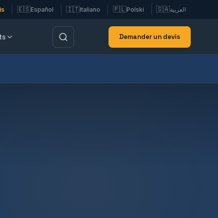
🇪🇸
🇮🇹
🇵🇱
🇸🇦
is
Español
Italiano
Polski
العربية
Demander un devis
ts