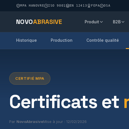
MPA HANOVRE
ISO 9001
EN 12413
FEPA
OSA
NOVO
ABRASIVE
Produit
B2B
Historique
Production
Contrôle qualité
CERTIFIÉ MPA
Certificats et
Par
NovoAbrasive
Mise à jour : 12/02/2026