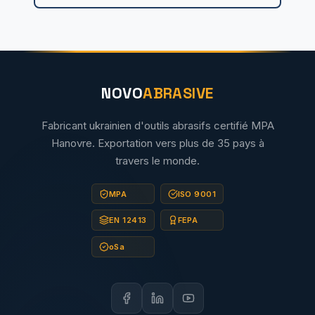
NOVO
ABRASIVE
Fabricant ukrainien d'outils abrasifs certifié MPA
Hanovre. Exportation vers plus de 35 pays à
travers le monde.
MPA
ISO 9001
EN 12413
FEPA
oSa