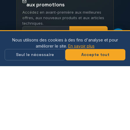
aux promotions
Accédez en avant-première aux meilleures
offres, aux nouveaux produits et aux articles
techniques.
S'inscrire
Nous utilisons des cookies à des fins d'analyse et pour
J'accepte
la politique de confidentialité
améliorer le site.
En savoir plus
Demander un devis / Nous contacter
Seul le nécessaire
Accepte tout
🇺🇦
🇬🇧
🇩🇪
Українська
English
Deutsch
🇫🇷
🇪🇸
🇮🇹
Français
Español
Italiano
🇵🇱
🇸🇦
Polski
العربية
© 2012–2026 NovoAbrasive LLC. Tous droits
réservés.
Politique de confidentialité
Politique relative
aux cookies
Conditions d'utilisation
Livraison et paiement
Retours
Plan du site