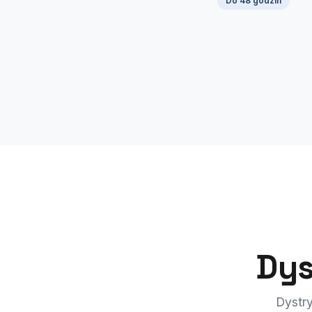
Do 48 godzin
Dys
Dystry