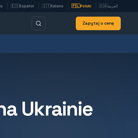
🇪🇸
🇮🇹
🇵🇱
🇸🇦
is
Español
Italiano
Polski
العربية
Zapytaj o cenę
na Ukrainie