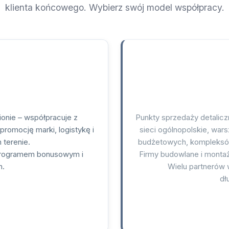
klienta końcowego. Wybierz swój model współpracy.
onie – współpracuje z
Punkty sprzedaży detaliczn
promocję marki, logistykę i
sieci ogólnopolskie, wa
terenie.
budżetowych, kompleksów 
 programem bonusowym i
Firmy budowlane i monta
m.
Wielu partnerów 
dł