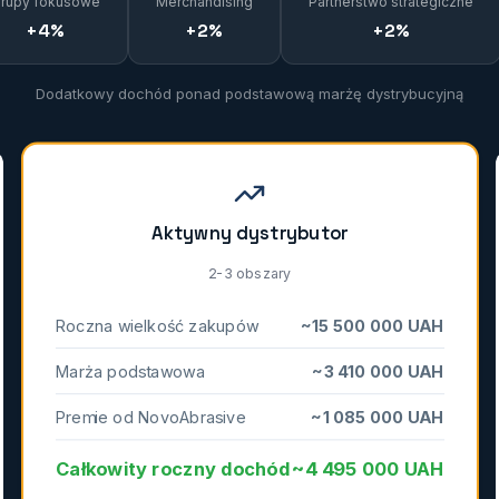
rupy fokusowe
Merchandising
Partnerstwo strategiczne
+4%
+2%
+2%
Dodatkowy dochód ponad podstawową marżę dystrybucyjną
Aktywny dystrybutor
2-3 obszary
Roczna wielkość zakupów
~15 500 000 UAH
Marża podstawowa
~3 410 000 UAH
Premie od NovoAbrasive
~1 085 000 UAH
Całkowity roczny dochód
~4 495 000 UAH