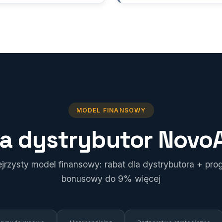
MODEL FINANSOWY
bia dystrybutor Novo
ejrzysty model finansowy: rabat dla dystrybutora + pro
bonusowy do 9% więcej