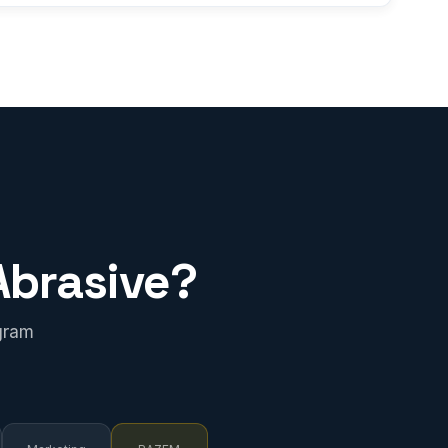
Abrasive?
gram