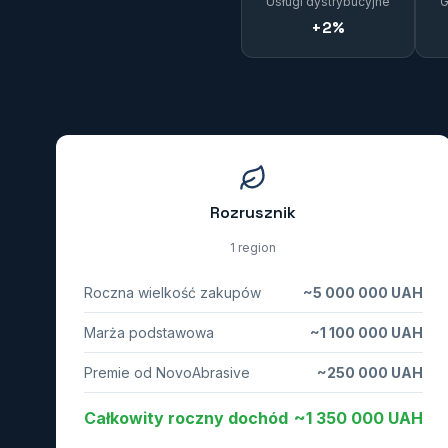
Usługi dystrybucyjne
G
+2%
Rozrusznik
1 region
Roczna wielkość zakupów
~5 000 000 UAH
Marża podstawowa
~1 100 000 UAH
Premie od NovoAbrasive
~250 000 UAH
Całkowity roczny dochód
~1 350 000 UAH