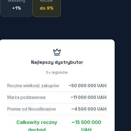
Marketing
RAZEM
+1%
do 9%
Najlepszy dystrybutor
5+ regionów
Roczna wielkość zakupów
~50 000 000 UAH
Marża podstawowa
~11 000 000 UAH
Premie od NovoAbrasive
~4 500 000 UAH
Całkowity roczny
~15 500 000
dochód
UAH