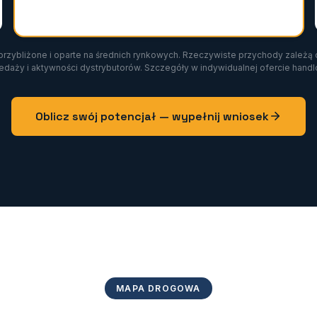
przybliżone i oparte na średnich rynkowych. Rzeczywiste przychody zależą o
edaży i aktywności dystrybutorów. Szczegóły w indywidualnej ofercie handl
Oblicz swój potencjał — wypełnij wniosek
MAPA DROGOWA