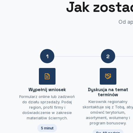
Jak zosta
Od ap
1
2
Wypełnij wniosek
Dyskusja na temat
terminów
Formularz online lub zadzwoń
Kierownik regionalny
do działu sprzedaży. Podaj
skontaktuje się z Tobą, ab
region, profil firmy i
omówić terytorium,
doświadczenie w zakresie
asortyment, wolumeny i
materiałów ściernych.
program bonusowy.
5 minut