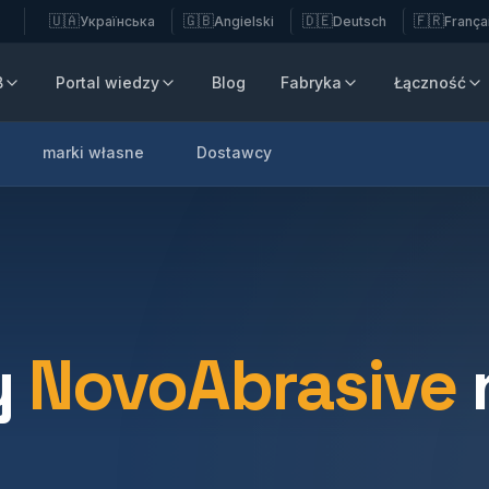
🇺🇦
🇬🇧
🇩🇪
🇫🇷
Українська
Angielski
Deutsch
França
B
Portal wiedzy
Blog
Fabryka
Łączność
marki własne
Dostawcy
y
NovoAbrasive