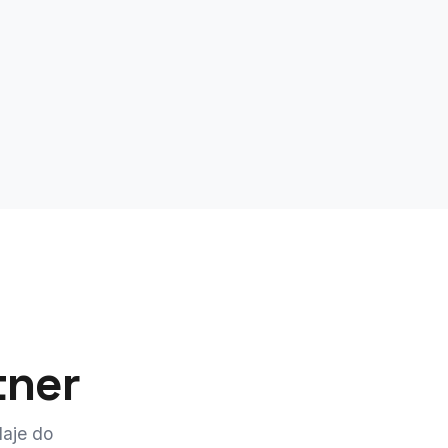
tner
daje do