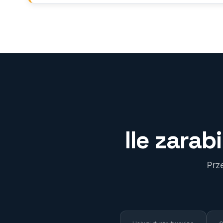
Ile zara
Prz