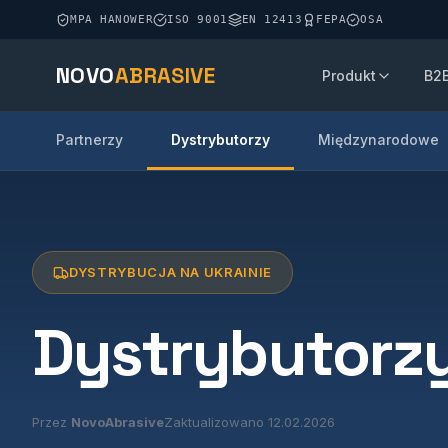
MPA HANOWER
ISO 9001
EN 12413
FEPA
OSA
NOVO
ABRASIVE
Produkt
B2
Partnerzy
Dystrybutorzy
Międzynarodowe
DYSTRYBUCJA NA UKRAINIE
Dystrybutorz
Przez
NovoAbrasive
Zaktualizowano 12.02.2026