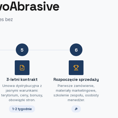
voAbrasive
es bez
5
6
3-letni kontrakt
Rozpoczęcie sprzedaży
Umowa dystrybucyjna z
Pierwsze zamówienie,
jasnymi warunkami:
materiały marketingowe,
terytorium, ceny, bonusy,
szkolenie zespołu, osobisty
obowiązki stron.
menedżer.
1-2 tygodnie
🎉