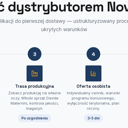
ć dystrybutorem No
likacji do pierwszej dostawy — ustrukturyzowany proc
ukrytych warunków
3
4
Trasa produkcyjna
Oferta osobista
Zobacz produkcję na własne
Indywidualny cennik, warunki
oczy. Włoski sprzęt Davide
programu bonusowego,
y
Maternini, kontrola jakości,
wyłączność terytorialna, plan
magazyn.
roczny.
Po uzgodnieniu
3-5 dni