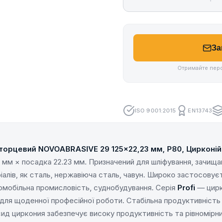
За
Отримайте перс
ISO 9001:2015
EN13743
торцевий NOVOABRASIVE 29 125×22,23 мм, P80, Цирконій
5 мм × посадка 22.23 мм. Призначений для шліфування, зачища
алів, як сталь, нержавіюча сталь, чавун. Широко застосовуєт
мобільна промисловість, суднобудування. Серія
Profi
— цирк
 для щоденної професійної роботи. Стабільна продуктивність 
ид циркония забезпечує високу продуктивність та рівномірн