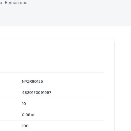
х. Відповідає
NPZR80125
4820173091997
10
0.08 кг
100