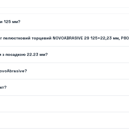
ги 125 мм?
уг пелюстковий торцевий NOVOABRASIVE 29 125×22,23 мм, P80
м з посадкою 22.23 мм?
NovoAbrasive?
кт?