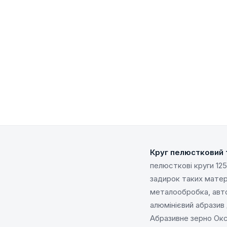
Круг пелюстковий 
пелюсткові круги 12
задирок таких матері
металообробка, авто
алюмінієвий абразив
Абразивне зерно Окс