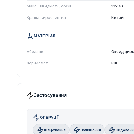
Макс. швидкість, об/хв
12200
Країна виробництва
Китай
МАТЕРІАЛ
Абразив
Оксид цир
Зернистість
P80
Застосування
ОПЕРАЦІЇ
Шліфування
Зачищання
Видаленн