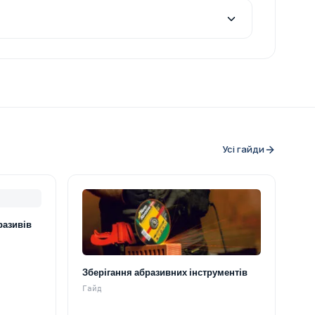
Усі гайди
разивів
Зберігання абразивних інструментів
Гайд