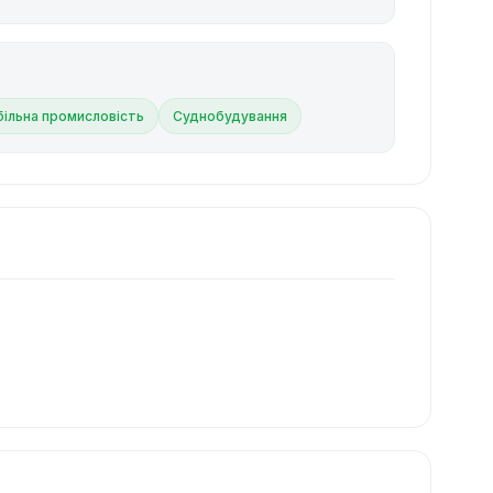
ільна промисловість
Суднобудування