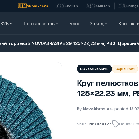
🇺🇦
🇬🇧
🇩🇪
🇫🇷
Українська
English
Deutsch
França
B2B
Портал знань
Блог
Завод
Контакт
ий торцевий NOVOABRASIVE 29 125×22,23 мм, P80, Цирконій
NOVOABRASIVE
Серія Profi
Круг пелюстков
125×22,23 мм, P
By
NovoAbrasive
Updated 13.0
Пелюстко
SKU:
NPZR80125