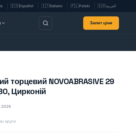
🇪🇸
🇮🇹
🇵🇱
🇸🇦
is
Español
Italiano
Polski
العربية
Запит ціни
и
ий торцевий NOVOABRASIVE 29
80, Цирконій
2.2026
ві круги