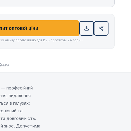
пит оптової ціни
ональну пропозицію для B2B протягом 24 годин
FEPA
— професійний
ння, видалення
ься в галузях:
онієвий та
та довговічність.
ий знос. Допустима