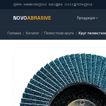
MPA HANNOVER
ISO 9001
EN 12413
FEPA
OSA
NOVO
ABRASIVE
Продукція
Головна
/
Каталог
/
Пелюсткові круги
/
Круг пелюстков