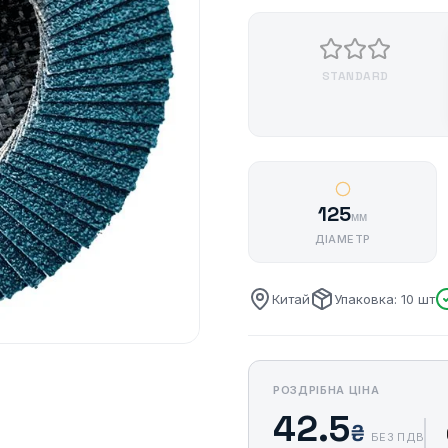
STANDARD
125
мм
ДІАМЕТР
Китай
Упаковка: 10 шт
РОЗДРІБНА ЦІНА
42.5
₴
БЕЗ ПДВ