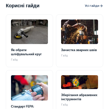
Корисні гайди
Усі гайди
Як обрати
Зачистка зварних швів
шліфувальний круг
Гайд
Гайд
Зберігання абразивних
інструментів
Гайд
Стандарт FEPA: