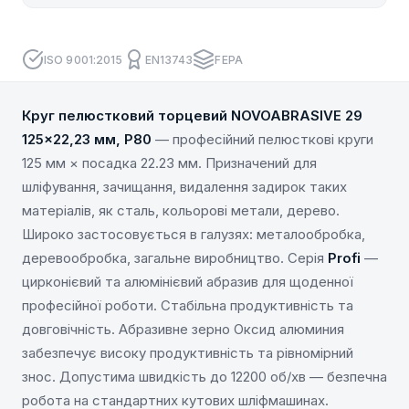
ISO 9001:2015
EN13743
FEPA
Круг пелюстковий торцевий NOVOABRASIVE 29
125×22,23 мм, P80
— професійний пелюсткові круги
125 мм × посадка 22.23 мм. Призначений для
шліфування, зачищання, видалення задирок таких
матеріалів, як сталь, кольорові метали, дерево.
Широко застосовується в галузях: металообробка,
деревообробка, загальне виробництво. Серія
Profi
—
цирконієвий та алюмінієвий абразив для щоденної
професійної роботи. Стабільна продуктивність та
довговічність. Абразивне зерно Оксид алюминия
забезпечує високу продуктивність та рівномірний
знос. Допустима швидкість до 12200 об/хв — безпечна
робота на стандартних кутових шліфмашинах.