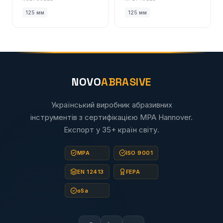
125 мм
125 мм
NOVO
ABRASIVE
Український виробник абразивних
інструментів з сертифікацією MPA Hannover.
Експорт у 35+ країн світу.
MPA
ISO 9001
EN 12413
FEPA
oSa