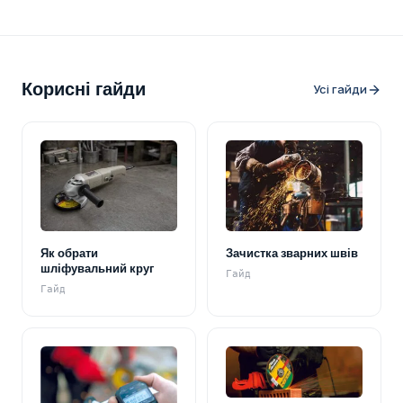
Корисні гайди
Усі гайди
Як обрати
Зачистка зварних швів
шліфувальний круг
Гайд
Гайд