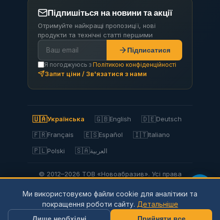
Підпишіться на новини та акції
Отримуйте найкращі пропозиції, нові
продукти та технічні статті першими
Підписатися
Я погоджуюсь з
Політикою конфіденційності
Запит ціни / Зв'язатися з нами
🇺🇦
🇬🇧
🇩🇪
Українська
English
Deutsch
🇫🇷
🇪🇸
🇮🇹
Français
Español
Italiano
🇵🇱
🇸🇦
Polski
العربية
© 2012–2026 ТОВ «Новоабразив». Усі права
захищено.
Ми використовуємо файли cookie для аналітики та
Privacy Policy
Політика конфіденційності
покращення роботи сайту.
Детальніше
Використання файлів cookie
Умови використання
Доставка та оплата
Повернення
Мапа сайту
Лише необхідні
Прийняти все