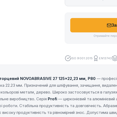
За
Отримайте перс
ISO 9001:2015
EN13743
торцевий NOVOABRASIVE 27 125×22,23 мм, P80
— професі
дка 22.23 мм. Призначений для шліфування, зачищання, видале
ь, кольорові метали, дерево. Широко застосовується в галузя
льне виробництво. Серія
Profi
— цирконієвий та алюмінієвий 
ї роботи. Стабільна продуктивність та довговічність. Абраз
 високу продуктивність та рівномірний знос. Допустима швид