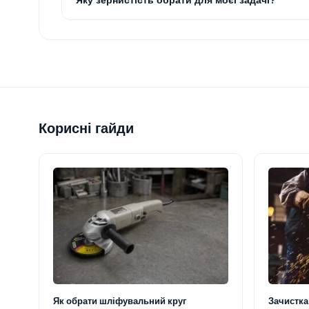
Яку зернистість обрати для моєї задачі?
Корисні гайди
Як обрати шліфувальний круг
Зачистка