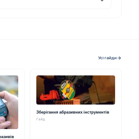
Усі гайди
Зберігання абразивних інструментів
Гайд
разивів