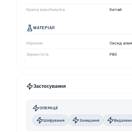
Країна виробництва
Китай
МАТЕРІАЛ
Абразив
Оксид алю
Зернистість
P80
Застосування
ОПЕРАЦІЇ
Шліфування
Зачищання
Видаленн