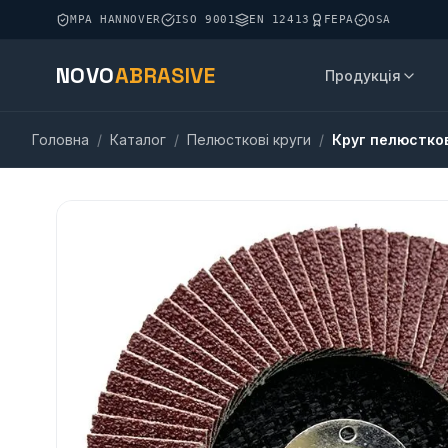
MPA HANNOVER
ISO 9001
EN 12413
FEPA
OSA
NOVO
ABRASIVE
Продукція
Головна
/
Каталог
/
Пелюсткові круги
/
Круг пелюстков