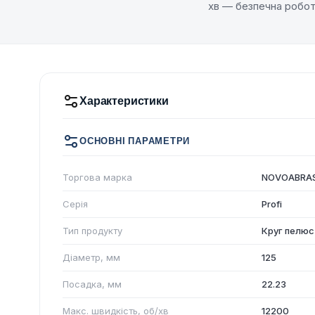
хв — безпечна робот
Характеристики
ОСНОВНІ ПАРАМЕТРИ
Торгова марка
NOVOABRAS
Серія
Profi
Тип продукту
Круг пелюс
Діаметр, мм
125
Посадка, мм
22.23
Макс. швидкість, об/хв
12200