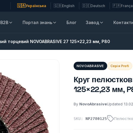
🇺🇦
🇬🇧
🇩🇪
🇫🇷
Українська
English
Deutsch
França
B2B
Портал знань
Блог
Завод
Контакт
ий торцевий NOVOABRASIVE 27 125×22,23 мм, P80
NOVOABRASIVE
Серія Profi
Круг пелюстков
125×22,23 мм, P
By
NovoAbrasive
Updated 13.0
Пелюстко
SKU:
NP2780125