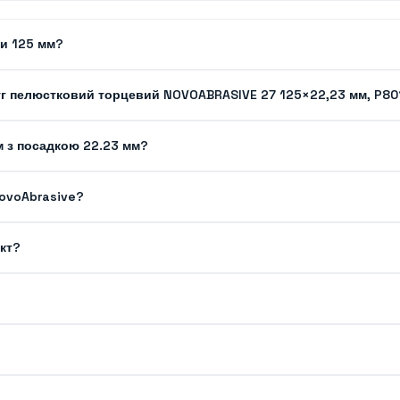
ги 125 мм?
уг пелюстковий торцевий NOVOABRASIVE 27 125×22,23 мм, P80
м з посадкою 22.23 мм?
NovoAbrasive?
кт?