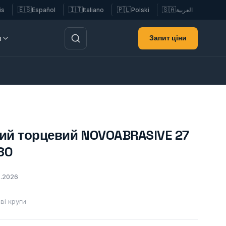
🇪🇸
🇮🇹
🇵🇱
🇸🇦
is
Español
Italiano
Polski
العربية
Запит ціни
и
ий торцевий NOVOABRASIVE 27
80
2.2026
ві круги