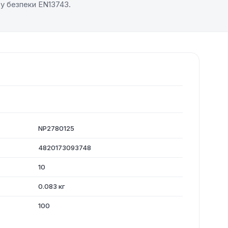
у безпеки EN13743.
NP2780125
4820173093748
10
0.083 кг
100