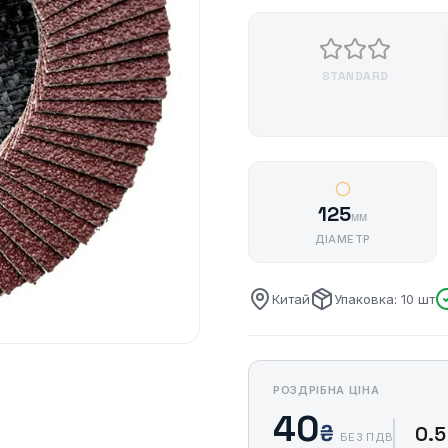
STANDARD
125
мм
ДІАМЕТР
Китай
Упаковка: 10 шт
РОЗДРІБНА ЦІНА
40
₴
0.5
БЕЗ ПДВ