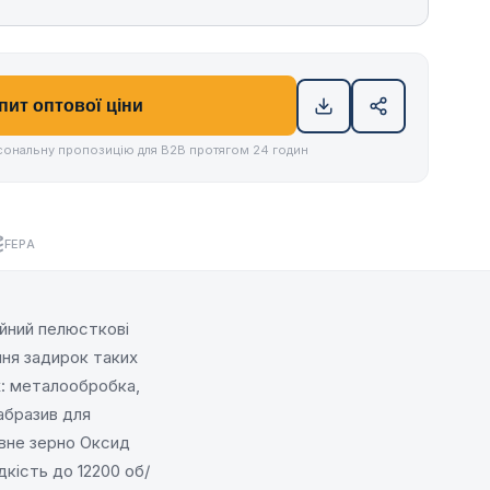
пит оптової ціни
ональну пропозицію для B2B протягом 24 годин
FEPA
йний пелюсткові
ння задирок таких
х: металообробка,
абразив для
ивне зерно Оксид
кість до 12200 об/