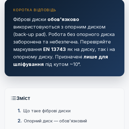
Фіброві диски
обов'язково
використовуються з опорним диском
(back-up pad). Робота без опорного диска
заборонена та небезпечна. Перевіряйте
маркування
EN 13743
як на диску, так і на
опорному диску. Призначені
лише для
шліфування
під кутом ~10°.
Зміст
Що таке фіброві диски
Опорний диск — обов'язковий