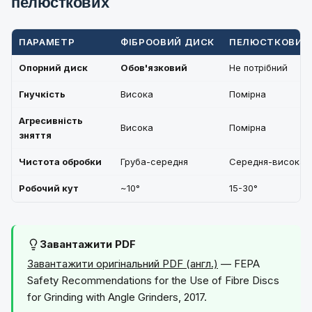
пелюсткових
ПАРАМЕТР
ФІБРООВИЙ ДИСК
ПЕЛЮСТКОВИЙ 
Опорний диск
Обов'язковий
Не потрібний
Гнучкість
Висока
Помірна
Агресивність
Висока
Помірна
зняття
Чистота обробки
Груба-середня
Середня-висока
Робочий кут
~10°
15-30°
Завантажити PDF
Завантажити оригінальний PDF (англ.)
— FEPA
Safety Recommendations for the Use of Fibre Discs
for Grinding with Angle Grinders, 2017.