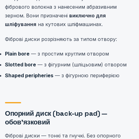
фібрового волокна з нанесеним абразивним
зерном. Вони призначені
виключно для
шліфування
на кутових шліфмашинах.
Фіброві диски розрізняють за типом отвору:
Plain bore
— з простим круглим отвором
Slotted bore
— з фігурним (шліцьовим) отвором
Shaped peripheries
— з фігурною периферією
Опорний диск (back-up pad) —
обов'язковий
Фіброві диски — тонкі та гнучкі. Без опорного