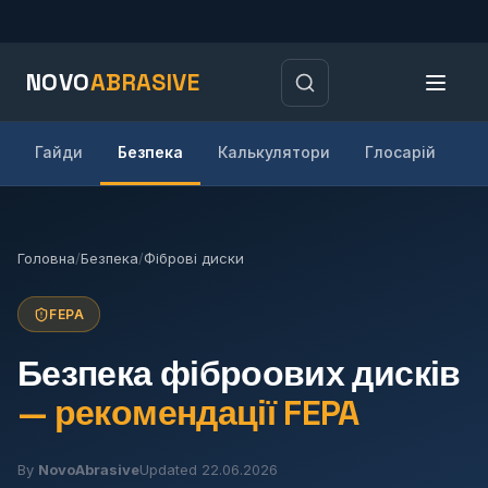
NOVO
ABRASIVE
Гайди
Безпека
Калькулятори
Глосарій
В
Головна
/
Безпека
/
Фіброві диски
FEPA
Безпека фіброових дисків
— рекомендації FEPA
By
NovoAbrasive
Updated 22.06.2026