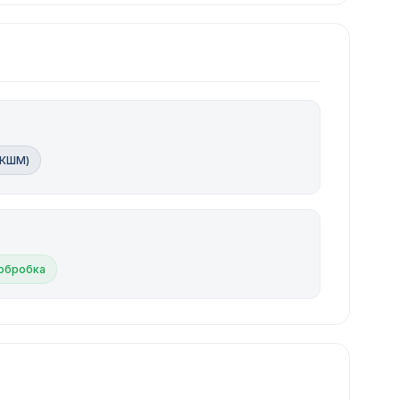
(КШМ)
обробка