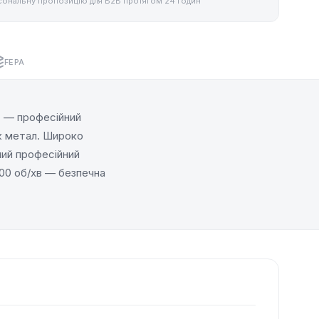
ональну пропозицію для B2B протягом 24 годин
FEPA
м
— професійний
як метал. Широко
й професійний
00 об/хв — безпечна