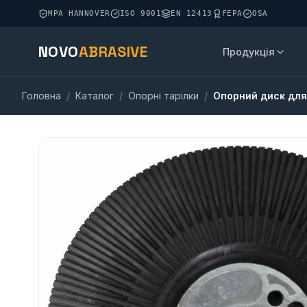
MPA HANNOVER
ISO 9001
EN 12413
FEPA
OSA
NOVO
ABRASIVE
Продукція
Головна
/
Каталог
/
Опорні тарілки
/
Опорний диск для