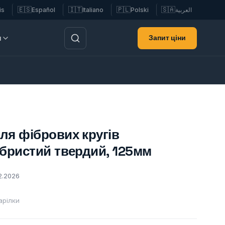
🇪🇸
🇮🇹
🇵🇱
🇸🇦
is
Español
Italiano
Polski
العربية
Запит ціни
и
ля фібрових кругів
ебристий твердий, 125мм
2.2026
арілки