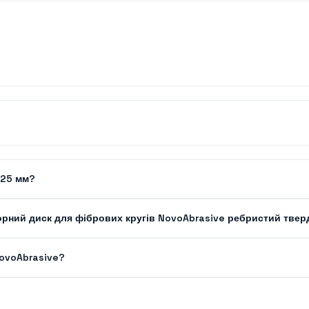
125 мм?
рний диск для фібрових кругів NovoAbrasive ребристий твер
NovoAbrasive?