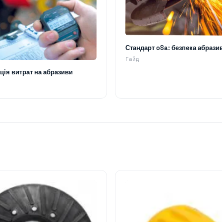
Стандарт oSa: безпека абрази
Гайд
ція витрат на абразиви