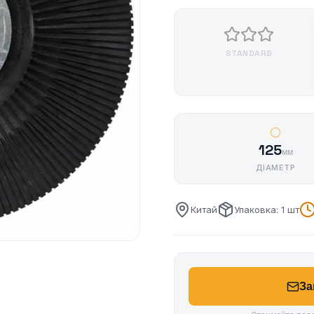
STANDARD
125
мм
ДІАМЕТР
Китай
Упаковка: 1 шт
За