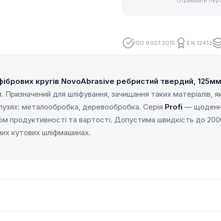
Отримайте перс
ISO 9001:2015
EN 12413
фібрових кругів NovoAbrasive ребристий твердий, 125м
м. Призначений для шліфування, зачищання таких матеріалів, 
лузях: металообробка, деревообробка. Серія
Profi
— щоденни
ом продуктивності та вартості. Допустима швидкість до 200
их кутових шліфмашинах.