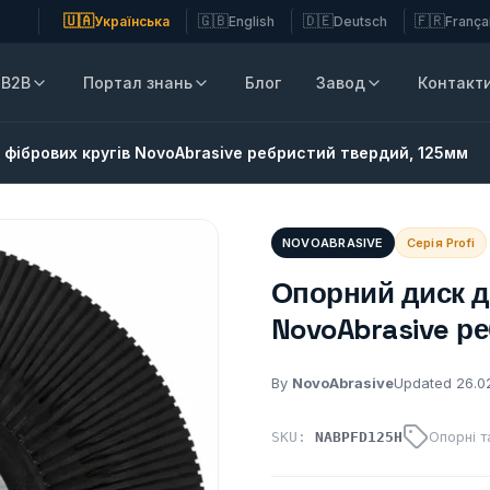
🇺🇦
🇬🇧
🇩🇪
🇫🇷
Українська
English
Deutsch
França
B2B
Портал знань
Блог
Завод
Контакт
 фібрових кругів NovoAbrasive ребристий твердий, 125мм
NOVOABRASIVE
Серія Profi
Опорний диск д
NovoAbrasive р
By
NovoAbrasive
Updated 26.0
Опорні т
SKU:
NABPFD125H