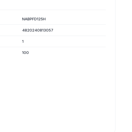
NABPFD125H
4820240813057
1
100