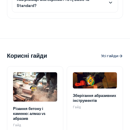
Standard?
Корисні гайди
Усі гайди
Зберігання абразивних
інструментів
Гайд
Різання бетону і
каменю: алмаз vs
абразив
Гайд