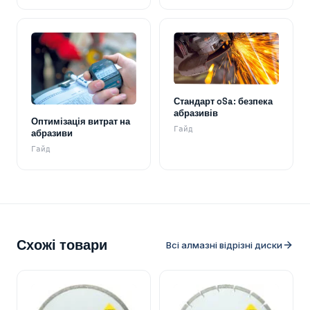
Стандарт oSa: безпека
абразивів
Оптимізація витрат на
Гайд
абразиви
Гайд
Схожі товари
Всі алмазні відрізні диски