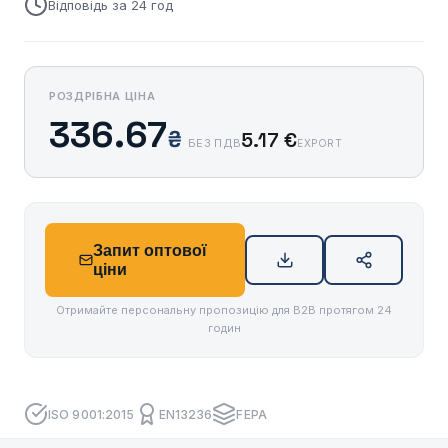
Відповідь за 24 год
РОЗДРІБНА ЦІНА
336.67
₴
5.17 €
БЕЗ ПДВ
EXPORT
Запит оптової
ціни
Отримайте персональну пропозицію для B2B протягом 24
годин
ISO 9001:2015
EN13236
FEPA