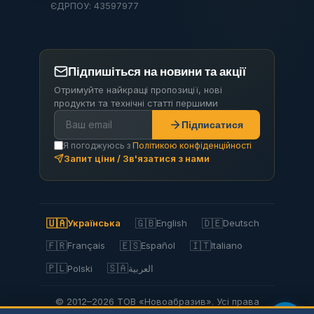
ЄДРПОУ: 43597977
Підпишіться на новини та акції
Отримуйте найкращі пропозиції, нові
продукти та технічні статті першими
Підписатися
Я погоджуюсь з
Політикою конфіденційності
Запит ціни / Зв'язатися з нами
🇺🇦
🇬🇧
🇩🇪
Українська
English
Deutsch
🇫🇷
🇪🇸
🇮🇹
Français
Español
Italiano
🇵🇱
🇸🇦
Polski
العربية
© 2012–2026 ТОВ «Новоабразив». Усі права