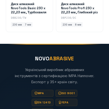
Диск алмазний
Диск алмазний
NovoTools Basic 230 x
NovoTools Profi 230 x
22,23 мм, Турбохвиля
22,23 мм, Глибокий різ
DBB230/TW
DBP230/DC
230 мм
7 мм
230 мм
8 мм
NOVO
ABRASIVE
Український виробник абразивних
інструментів з сертифікацією MPA Hannover.
Експорт у 35+ країн світу.
MPA
ISO 9001
EN 12413
FEPA