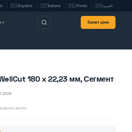
🇪🇸
🇮🇹
🇵🇱
🇸🇦
is
Español
Italiano
Polski
العربية
Запит ціни
и
ellCut 180 x 22,23 мм, Сегмент
2.2026
відрізні диски