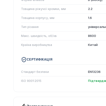
Товщина ріжучої кромки, мм
2.2
Товщина корпусу, мм
1.6
Тип різання
універсаль
Макс. швидкість, об/хв
8600
Країна виробництва
Китай
СЕРТИФІКАЦІЯ
Стандарт безпеки
EN13236
ISO 9001:2015
Підтвердж