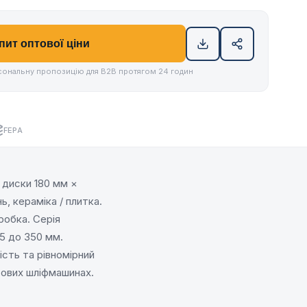
пит оптової ціни
ональну пропозицію для B2B протягом 24 годин
FEPA
 диски 180 мм ×
ь, кераміка / плитка.
робка. Серія
15 до 350 мм.
ість та рівномірний
тових шліфмашинах.