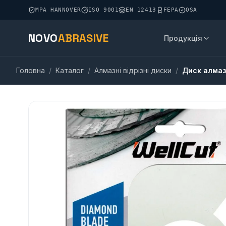
MPA HANNOVER
ISO 9001
EN 12413
FEPA
OSA
NOVO
ABRASIVE
Продукція
Головна
/
Каталог
/
Алмазні відрізні диски
/
Диск алмаз