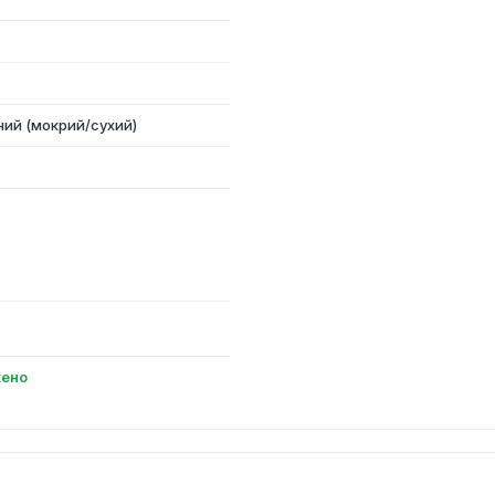
ний (мокрий/сухий)
ено