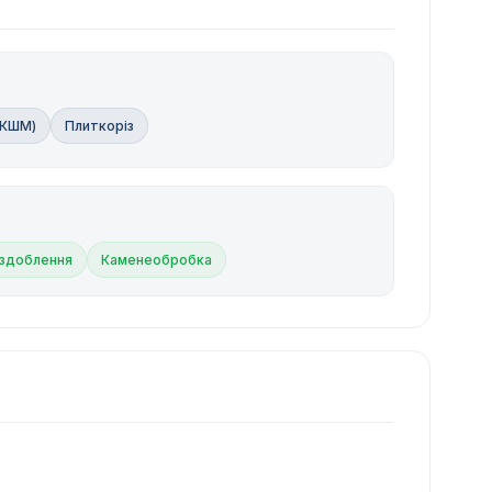
(КШМ)
Плиткоріз
оздоблення
Каменеобробка