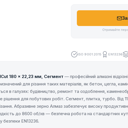
За
Отримайте перс
ISO 9001:2015
EN13236
Cut 180 x 22,23 мм, Сегмент
— професійний алмазні відрізні
изначений для різання таких матеріалів, як бетон, цегла, камін
ся в галузях: будівництво, ремонт та оздоблення, каменеоб
рішення для побутових робіт. Сегмент, плитка, турбо. Від 1
різання. Абразивне зерно Алмаз забезпечує високу продуктивн
дкість до 8600 об/хв — безпечна робота на стандартних ку
у безпеки EN13236.