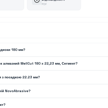
PDF
і диски 180 мм?
 алмазний WellCut 180 x 22,23 мм, Сегмент?
м з посадкою 22.23 мм?
рій NovoAbrasive?
кт?