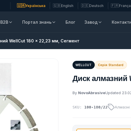
🇺🇦
🇬🇧
🇩🇪
🇫🇷
Українська
English
Deutsch
França
B2B
Портал знань
Блог
Завод
Контакт
ний WellCut 180 x 22,23 мм, Сегмент
WELLCUT
Серія Standard
Диск алмазний W
By
NovoAbrasive
Updated 23.0
Алмазні 
SKU:
100-180/22