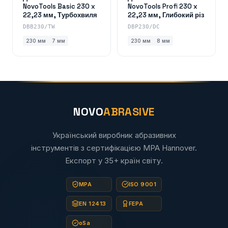
NovoTools Basic 230 x
NovoTools Profi 230 x
22,23 мм, Турбохвиля
22,23 мм, Глибокий різ
DBB230/TW
DBP230/DC
230 мм
7 мм
230 мм
8 мм
NOVO
ABRASIVE
Український виробник абразивних
інструментів з сертифікацією MPA Hannover.
Експорт у 35+ країн світу.
MPA
ISO 9001
EN 12413
FEPA
oSa