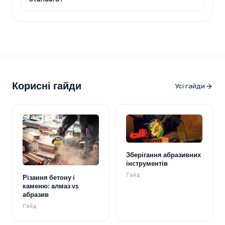
Корисні гайди
Усі гайди
Зберігання абразивних
інструментів
Гайд
Різання бетону і
каменю: алмаз vs
абразив
Гайд