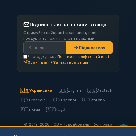
Підпишіться на новини та акції
Отримуйте найкращі пропозиції, нові
продукти та технічні статті першими
Підписатися
Я погоджуюсь з
Політикою конфіденційності
Запит ціни / Зв'язатися з нами
🇺🇦
🇬🇧
🇩🇪
Українська
English
Deutsch
🇫🇷
🇪🇸
🇮🇹
Français
Español
Italiano
🇵🇱
🇸🇦
Polski
العربية
© 2012–2026 ТОВ «Новоабразив». Усі права
захищено.