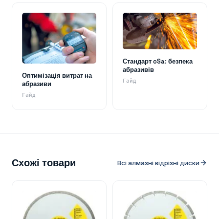
Стандарт oSa: безпека
абразивів
Оптимізація витрат на
Гайд
абразиви
Гайд
Схожі товари
Всі алмазні відрізні диски