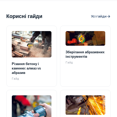
Корисні гайди
Усі гайди
Зберігання абразивних
інструментів
Гайд
Різання бетону і
каменю: алмаз vs
абразив
Гайд