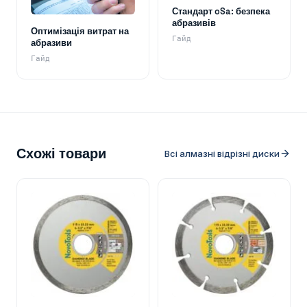
Стандарт oSa: безпека
абразивів
Оптимізація витрат на
Гайд
абразиви
Гайд
Схожі товари
Всі алмазні відрізні диски