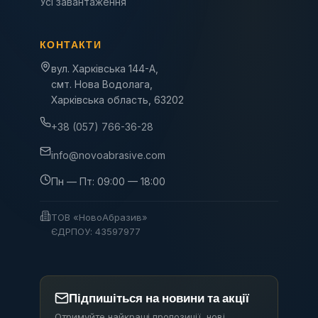
Усі завантаження
КОНТАКТИ
вул. Харківська 144-А,
смт. Нова Водолага,
Харківська область, 63202
+38 (057) 766-36-28
info@novoabrasive.com
Пн — Пт: 09:00 — 18:00
ТОВ «НовоАбразив»
ЄДРПОУ: 43597977
Підпишіться на новини та акції
Отримуйте найкращі пропозиції, нові