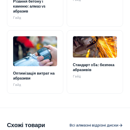
Різання бетону і
каменю: алмаз vs
абразив
Гайд
Стандарт oSa: безпека
абразивів
Оптимізація витрат на
Гайд
абразиви
Гайд
Схожі товари
Всі алмазні відрізні диски