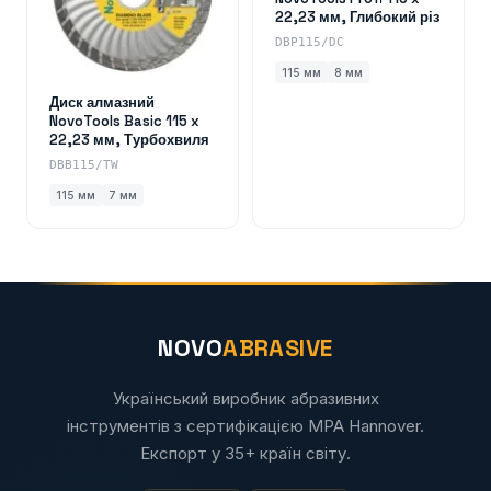
22,23 мм, Глибокий різ
DBP115/DC
115 мм
8 мм
Диск алмазний
NovoTools Basic 115 x
22,23 мм, Турбохвиля
DBB115/TW
115 мм
7 мм
NOVO
ABRASIVE
Український виробник абразивних
інструментів з сертифікацією MPA Hannover.
Експорт у 35+ країн світу.