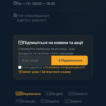
Пн — Пт: 09:00 — 18:00
ТОВ «НовоАбразив»
ЄДРПОУ: 43597977
Підпишіться на новини та акції
Отримуйте найкращі пропозиції, нові
продукти та технічні статті першими
Підписатися
Я погоджуюсь з
Політикою конфіденційності
Запит ціни / Зв'язатися з нами
🇺🇦
🇬🇧
🇩🇪
Українська
English
Deutsch
🇫🇷
🇪🇸
🇮🇹
Français
Español
Italiano