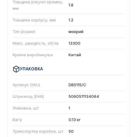
Товщина ріжучої кромки,
1.8
мм
Товщина корпусу, мм
1.2
Тип різання
мокрий
Макс. швидкість, об/хв
13300
Країна виробництва
Китай
УПАКОВКА
Артикул (SKU)
DBS115/C
Штрихкод (EAN)
5060511134064
Упаковка, шт
1
Вага
0.13 кг
Транспортна коробка, шт
50