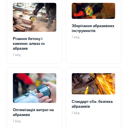
Зберігання абразивних
інструментів
Гайд
Різання бетону і
каменю: алмаз vs
абразив
Гайд
Стандарт oSa: безпека
абразивів
Оптимізація витрат на
Гайд
абразиви
Гайд