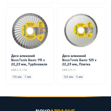
Диск алмазний
Диск алмазний
NovoTools Basic 115 x
NovoTools Basic 125 x
22,23 мм, Турбохвиля
22,23 мм, Плитка
DBB115/TW
DBB125/C
115 мм
7 мм
125 мм
5 мм