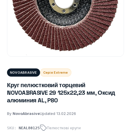
NOVOABRASIVE
Серія Extreme
Круг пелюстковий торцевий
NOVOABRASIVE 29 125х22,23 мм, Оксид
алюминия AL, P80
By
NovoAbrasive
Updated 13.02.2026
Пелюсткові круги
SKU:
NEAL80125