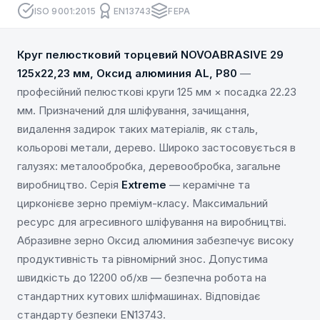
ISO 9001:2015
EN13743
FEPA
Круг пелюстковий торцевий NOVOABRASIVE 29
125х22,23 мм, Оксид алюминия AL, P80
—
професійний пелюсткові круги 125 мм × посадка 22.23
мм. Призначений для шліфування, зачищання,
видалення задирок таких матеріалів, як сталь,
кольорові метали, дерево. Широко застосовується в
галузях: металообробка, деревообробка, загальне
виробництво. Серія
Extreme
— керамічне та
цирконієве зерно преміум-класу. Максимальний
ресурс для агресивного шліфування на виробництві.
Абразивне зерно Оксид алюминия забезпечує високу
продуктивність та рівномірний знос. Допустима
швидкість до 12200 об/хв — безпечна робота на
стандартних кутових шліфмашинах. Відповідає
стандарту безпеки EN13743.