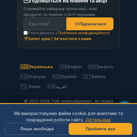
Підпишіться на новини та акції
Отримуйте найкращі пропозиції, нові
продукти та технічні статті першими
Підписатися
Я погоджуюсь з
Політикою конфіденційності
Запит ціни / Зв'язатися з нами
🇺🇦
🇬🇧
🇩🇪
Українська
English
Deutsch
🇫🇷
🇪🇸
🇮🇹
Français
Español
Italiano
🇵🇱
🇸🇦
Polski
العربية
© 2012–2026 ТОВ «Новоабразив». Усі права
захищено.
Ми використовуємо файли cookie для аналітики та
Privacy Policy
Політика конфіденційності
покращення роботи сайту.
Детальніше
Використання файлів cookie
Умови використання
Доставка та оплата
Повернення
Мапа сайту
Лише необхідні
Прийняти все