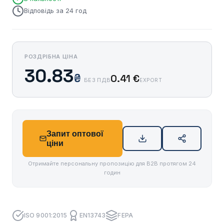
Відповідь за 24 год
РОЗДРІБНА ЦІНА
30.83
₴
0.41 €
БЕЗ ПДВ
EXPORT
Запит оптової
ціни
Отримайте персональну пропозицію для B2B протягом 24
годин
ISO 9001:2015
EN13743
FEPA