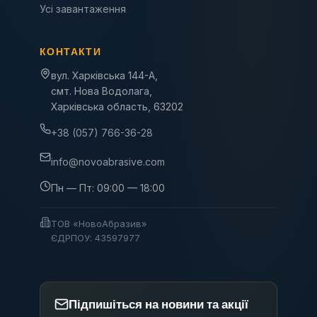
Усі завантаження
КОНТАКТИ
вул. Харківська 144-А,
смт. Нова Водолага,
Харківська область, 63202
+38 (057) 766-36-28
info@novoabrasive.com
Пн — Пт: 09:00 — 18:00
ТОВ «НовоАбразив»
ЄДРПОУ: 43597977
Підпишіться на новини та акції