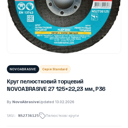
NOVOABRASIVE
Серія Standard
Круг пелюстковий торцевий
NOVOABRASIVE 27 125×22,23 мм, P36
By
NovoAbrasive
Updated 13.02.2026
Пелюсткові круги
SKU:
NS2736125