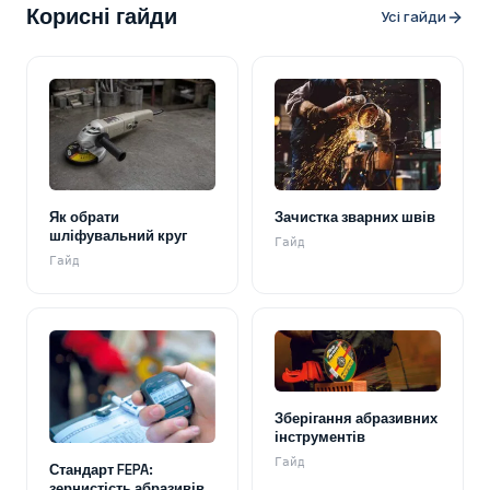
Корисні гайди
Усі гайди
Як обрати
Зачистка зварних швів
шліфувальний круг
Гайд
Гайд
Зберігання абразивних
інструментів
Гайд
Стандарт FEPA:
зернистість абразивів