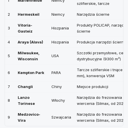
1
Marienheide
Niemcy
szlifierskie, tarcze
2
Hermeskeil
Niemcy
Narzędzia ścierne
Vitoria-
Produkty POLICAP, narzędzi
3
Hiszpania
Gasteiz
ścierne
4
Araya (Alava)
Hiszpania
Produkcja narzędzi ścierny
Milwaukee,
Szczotki przemysłowe, cent
5
USA
Wisconsin
dystrybucyjne (9300 m²)
Tarcze szlifierskie i tnące (
6
Kempton Park
PARA
mm), konwersja VSM
7
Changli
Chiny
Miejsce produkcji
Lanzo
Narzędzia do frezowania i
8
Włochy
Torinese
wiercenia (Silmax, od 2024 r
Medzovico-
Narzędzia do frezowania i
9
Szwajcaria
Vira
wiercenia (Silmax, od 2024 r