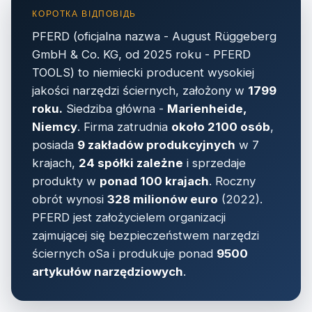
PFERD (oficjalna nazwa - August Rüggeberg
GmbH & Co. KG, od 2025 roku - PFERD
TOOLS) to niemiecki producent wysokiej
jakości narzędzi ściernych, założony w
1799
roku.
Siedziba główna -
Marienheide,
Niemcy
. Firma zatrudnia
około 2100 osób
,
posiada
9 zakładów produkcyjnych
w 7
krajach,
24 spółki zależne
i sprzedaje
produkty w
ponad 100 krajach
. Roczny
obrót wynosi
328 milionów euro
(2022).
PFERD jest założycielem organizacji
zajmującej się bezpieczeństwem narzędzi
ściernych oSa i produkuje ponad
9500
artykułów narzędziowych
.