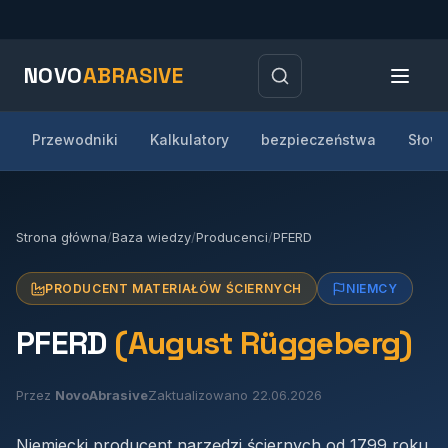
NOVO
ABRASIVE
Przewodniki
Kalkulatory
bezpieczeństwa
Słown
Strona główna
/
Baza wiedzy
/
Producenci
/
PFERD
PRODUCENT MATERIAŁÓW ŚCIERNYCH
NIEMCY
PFERD
(August Rüggeberg)
Przez
NovoAbrasive
Zaktualizowano 22.06.2026
Niemiecki producent narzędzi ściernych od 1799 roku.