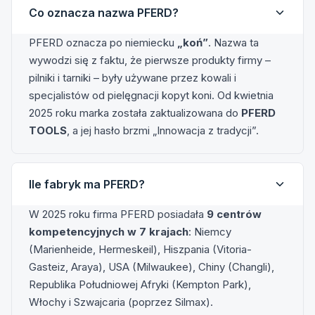
Co oznacza nazwa PFERD?
PFERD oznacza po niemiecku
„koń”
. Nazwa ta
wywodzi się z faktu, że pierwsze produkty firmy –
pilniki i tarniki – były używane przez kowali i
specjalistów od pielęgnacji kopyt koni. Od kwietnia
2025 roku marka została zaktualizowana do
PFERD
TOOLS
, a jej hasło brzmi „Innowacja z tradycji”.
Ile fabryk ma PFERD?
W 2025 roku firma PFERD posiadała
9 centrów
kompetencyjnych w 7 krajach
: Niemcy
(Marienheide, Hermeskeil), Hiszpania (Vitoria-
Gasteiz, Araya), USA (Milwaukee), Chiny (Changli),
Republika Południowej Afryki (Kempton Park),
Włochy i Szwajcaria (poprzez Silmax).