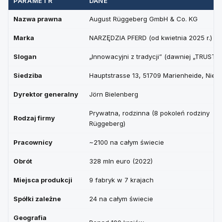
PARAMETR
DANE
Nazwa prawna
August Rüggeberg GmbH & Co. KG
Marka
NARZĘDZIA PFERD (od kwietnia 2025 r.)
Slogan
„Innowacyjni z tradycji” (dawniej „TRUST 
Siedziba
Hauptstrasse 13, 51709 Marienheide, Niem
Dyrektor generalny
Jörn Bielenberg
Prywatna, rodzinna (8 pokoleń rodziny
Rodzaj firmy
Rüggeberg)
Pracownicy
~2100 na całym świecie
Obrót
328 mln euro (2022)
Miejsca produkcji
9 fabryk w 7 krajach
Spółki zależne
24 na całym świecie
Geografia