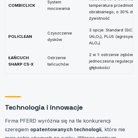
System
COMBICLICK
temperatura przedmiotu
mocowania
obrabianego, o 30% dłu
żywotność
3 opcje: Standard (SiC), 
Czyszczenie
POLICLEAN
(Al₂O₃), PLUS (agresywny
dysków
Al₂O₃)
2 w 1: ostrzenie zębów +
ŁAŃCUCH
Ostrzenie
jednoczesna regulacja
SHARP CS-X
łańcuchów
głębokości
Technologia i innowacje
Firma PFERD wyróżnia się na tle konkurencji
szeregiem
opatentowanych technologii
, które nie
mają sobie równych na rynku. Własne centrum