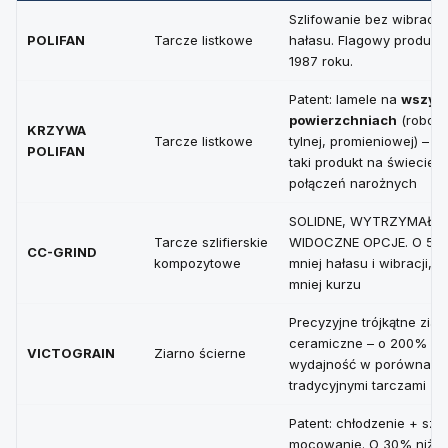
Szlifowanie bez wibracji i
POLIFAN
Tarcze listkowe
hałasu. Flagowy produkt
1987 roku.
Patent: lamele na
wszyst
powierzchniach
(robocz
KRZYWA
Tarcze listkowe
tylnej, promieniowej) – j
POLIFAN
taki produkt na świecie 
połączeń narożnych
SOLIDNE, WYTRZYMAŁE,
Tarcze szlifierskie
WIDOCZNE OPCJE. O 50
CC-GRIND
kompozytowe
mniej hałasu i wibracji, 
mniej kurzu
Precyzyjne trójkątne ziar
ceramiczne – o 200% wi
VICTOGRAIN
Ziarno ścierne
wydajność w porównaniu
tradycyjnymi tarczami
Patent: chłodzenie + szy
mocowanie. O 30% niżs