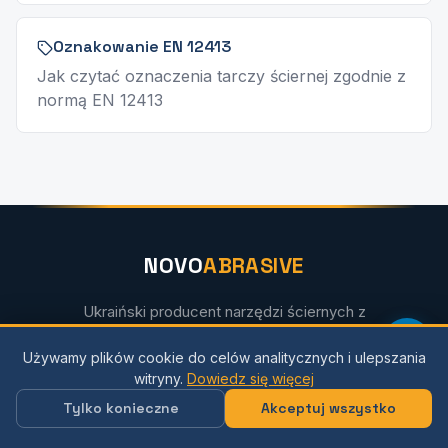
Oznakowanie EN 12413
Jak czytać oznaczenia tarczy ściernej zgodnie z
normą EN 12413
NOVO
ABRASIVE
Ukraiński producent narzędzi ściernych z
certyfikatem MPA Hannover. Eksport do ponad
Używamy plików cookie do celów analitycznych i ulepszania
35 krajów na całym świecie.
witryny.
Dowiedz się więcej
Tylko konieczne
Akceptuj wszystko
Morski Obszar Ochrony Przyrody
ISO 9001
EN 12413
FEPA