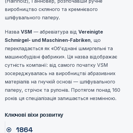
(Hainholz), Ганновер, розпочавши ручне
виробництво скляного та кремнієвого
шліфувального паперу.
Назва
VSM
— абревіатура від
Vereinigte
Schmirgel- und Maschinen-Fabriken
, що
перекладається як «Об'єднані шмиргельні та
машинобудівні фабрики». Ця назва відображає
сутність компанії: від самого початку VSM
зосереджувалась на виробництві абразивних
матеріалів на гнучкій основі — шліфувального
паперу, стрічок та рулонів. Протягом понад 160
років ця спеціалізація залишається незмінною.
Ключові віхи розвитку
1864