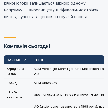
річної історії залишається вірною одному
напрямку — виробництву шліфувальних стрічок,
листів, рулонів та дисків на гнучкій основі.
Компанія сьогодні
ПАРАМЕТР
ДАНІ
Юридична
VSM Vereinigte Schmirgel- und Maschinen-Fabr
назва
AG
Бренд
VSM Abrasives
Штаб-
Siegmundstraße 17, 30165 Hannover, Німеччина
квартира
AG (акціонерне товариство з 1898 року), нез