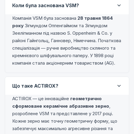
Коли була заснована VSM?
Компанія VSM була заснована
28 травня 1864
року
Зігмундом Оппенгаймом та Зігмундом
Зеелігманном під назвою S. Oppenheim & Co. у
районі Гайнгольц, Ганновер, Німеччина. Початкова
спеціалізація — ручне виробництво скляного та
кремнієвого шліфувального паперу. У 1898 році
компанія стала акціонерним товариством (AG).
Що таке ACTIROX?
ACTIROX — це інноваційне
геометрично
сформоване керамічне абразивне зерно
,
розроблене VSM та представлене у 2017 році.
Кожне зерно має точну геометричну форму, що
забезпечує максимально агресивне різання та