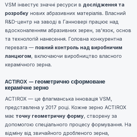
VSM інвестує значні ресурси в
дослідження та
розробку
нових абразивних матеріалів. Власний
R&D-центр на заводі в Ганновері працює над
вдосконаленням абразивних зерен, зв'язок, основ
та технологій нанесення. Головна конкурентна
перевага —
повний контроль над виробничим
ланцюгом
, включаючи виробництво власного
керамічного зерна.
ACTIROX — геометрично сформоване
керамічне зерно
ACTIROX — це флагманська інновація VSM,
представлена у 2017 році. Кожне зерно ACTIROX
має
точну геометричну форму
, створену за
допомогою спеціального процесу формування. На
відміну від звичайного дробленого зерна,