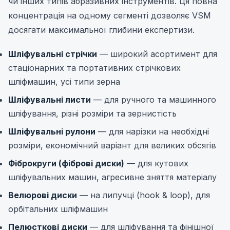
чи інших типів абразивних інструментів. Ця повна
концентрація на одному сегменті дозволяє VSM
досягати максимальної глибини експертизи.
Шліфувальні стрічки
— широкий асортимент для
стаціонарних та портативних стрічкових
шліфмашин, усі типи зерна
Шліфувальні листи
— для ручного та машинного
шліфування, різні розміри та зернистість
Шліфувальні рулони
— для нарізки на необхідні
розміри, економічний варіант для великих обсягів
Фіброкруги (фіброві диски)
— для кутових
шліфувальних машин, агресивне зняття матеріалу
Велюрові диски
— на липучці (hook & loop), для
орбітальних шліфмашин
Пелюсткові диски
— для шліфування та фінішної