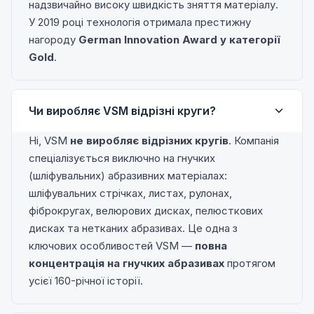
надзвичайно високу швидкість зняття матеріалу.
У 2019 році технологія отримала престижну
нагороду
German Innovation Award у категорії
Gold
.
Чи виробляє VSM відрізні круги?
Ні, VSM
не виробляє відрізних кругів
. Компанія
спеціалізується виключно на гнучких
(шліфувальних) абразивних матеріалах:
шліфувальних стрічках, листах, рулонах,
фіброкругах, велюрових дисках, пелюсткових
дисках та нетканих абразивах. Це одна з
ключових особливостей VSM —
повна
концентрація на гнучких абразивах
протягом
усієї 160-річної історії.