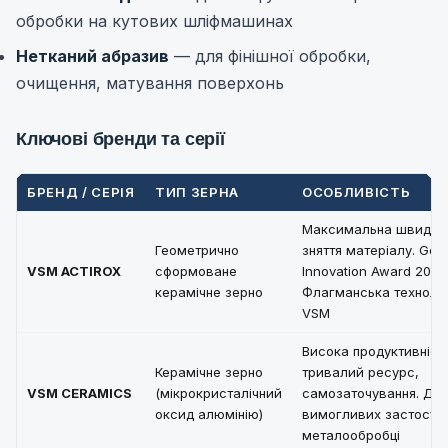
обробки на кутових шліфмашинах
Нетканий абразив
— для фінішної обробки,
очищення, матування поверхонь
Ключові бренди та серії
БРЕНД / СЕРІЯ
ТИП ЗЕРНА
ОСОБЛИВІСТЬ
Максимальна швидкіс
Геометрично
зняття матеріалу. Ge
VSM ACTIROX
сформоване
Innovation Award 2019 
керамічне зерно
Флагманська технолог
VSM
Висока продуктивніст
Керамічне зерно
тривалий ресурс,
VSM CERAMICS
(мікрокристалічний
самозаточування. Дл
оксид алюмінію)
вимогливих застосув
металообробці