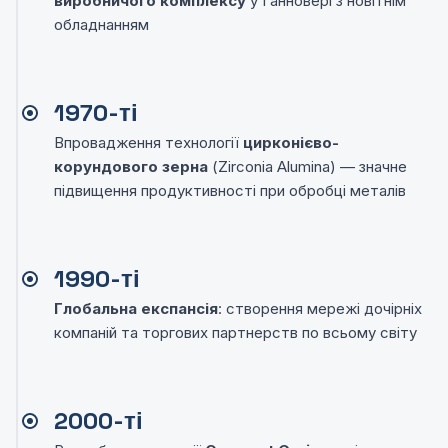
виробничого комплексу
у Ганновері з новітнім
обладнанням
1970-ті
Впровадження технології
цирконієво-
корундового зерна
(Zirconia Alumina) — значне
підвищення продуктивності при обробці металів
1990-ті
Глобальна експансія
: створення мережі дочірніх
компаній та торгових партнерств по всьому світу
2000-ті