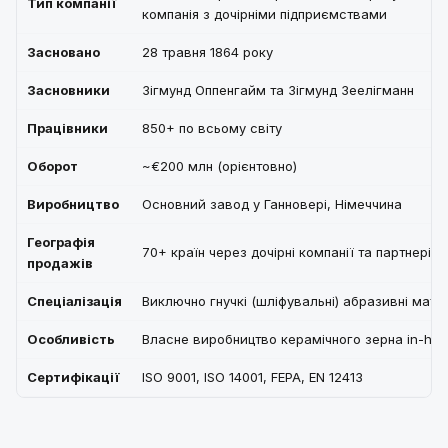
Тип компанії
компанія з дочірніми підприємствами
Засновано
28 травня 1864 року
Засновники
Зігмунд Оппенгайм та Зігмунд Зеелігманн
Працівники
850+ по всьому світу
Оборот
~€200 млн (орієнтовно)
Виробництво
Основний завод у Ганновері, Німеччина
Географія
70+ країн через дочірні компанії та партнерів
продажів
Спеціалізація
Виключно гнучкі (шліфувальні) абразивні мате
Особливість
Власне виробництво керамічного зерна in-ho
Сертифікації
ISO 9001, ISO 14001, FEPA, EN 12413