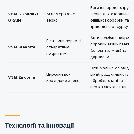
Багатошарова структ
VSM COMPACT
Агломероване
зерна для стабільної
GRAIN
зерно
фінішної обробки та
тривалого ресурсу
Антизасмічне покритт
Різні типи зерна зі
обробки м'яких метал
VSM Stearate
стеаратним
(алюміній, мідь) та
покриттям
деревини
Оптимальне співвідн
Цирконієво-
ціна/продуктивність д
VSM Zirconia
корундове зерно
обробки сталі та
нержавіючої сталі
Технології та інновації