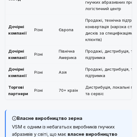
гнучких абразивних проду
логістичний центр
Продажі, технічна підтрим
Дочірні
конвертація (нарізка стрі
Різні
Європа
компанії
дисків за специфікаціями
клієнтів)
Дочірні
Північна
Продажі, дистрибуція, тех
Різні
компанії
Америка
підтримка
Дочірні
Продажі, дистрибуція, тех
Різні
Азія
компанії
підтримка
Торгові
Дистрибуція, локальні пр
Різні
70+ країн
партнери
та сервіс
Власне виробництво зерна
VSM є одним із небагатьох виробників гнучких
абразивів у світі, що має
власне виробництво