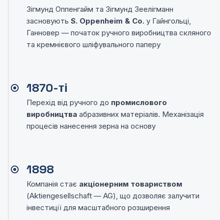
Зігмунд Оппенгайм та Зігмунд Зеелігманн
засновують
S. Oppenheim & Co.
у Гайнгольці,
Ганновер — початок ручного виробництва скляного
та кремнієвого шліфувального паперу
1870-ті
Перехід від ручного до
промислового
виробництва
абразивних матеріалів. Механізація
процесів нанесення зерна на основу
1898
Компанія стає
акціонерним товариством
(Aktiengesellschaft — AG), що дозволяє залучити
інвестиції для масштабного розширення