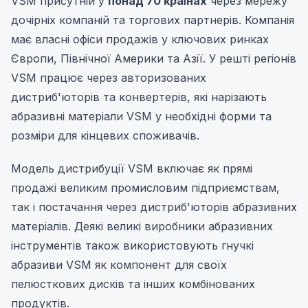
VSM присутній у
понад 70 країнах
через мережу
дочірніх компаній та торгових партнерів. Компанія
має власні офіси продажів у ключових ринках
Європи, Північної Америки та Азії. У решті регіонів
VSM працює через авторизованих
дистриб'юторів та конвертерів, які нарізають
абразивні матеріали VSM у необхідні форми та
розміри для кінцевих споживачів.
Модель дистрибуції VSM включає як прямі
продажі великим промисловим підприємствам,
так і постачання через дистриб'юторів абразивних
матеріалів. Деякі великі виробники абразивних
інструментів також використовують гнучкі
абразиви VSM як компонент для своїх
пелюсткових дисків та інших комбінованих
продуктів.