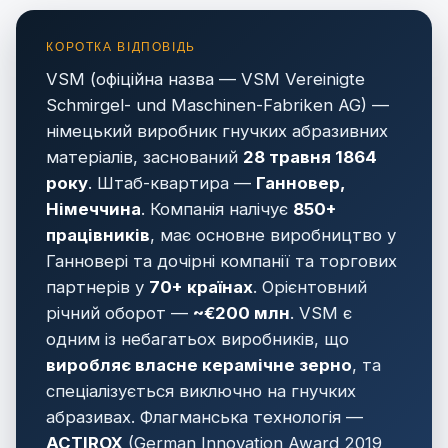
VSM (офіційна назва — VSM Vereinigte
Schmirgel- und Maschinen-Fabriken AG) —
німецький виробник гнучких абразивних
матеріалів, заснований
28 травня 1864
року
. Штаб-квартира —
Ганновер,
Німеччина
. Компанія налічує
850+
працівників
, має основне виробництво у
Ганновері та дочірні компанії та торгових
партнерів у
70+ країнах
. Орієнтовний
річний оборот —
~€200 млн
. VSM є
одним із небагатьох виробників, що
виробляє власне керамічне зерно
, та
спеціалізується виключно на гнучких
абразивах. Флагманська технологія —
ACTIROX
(German Innovation Award 2019