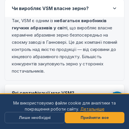
Чи виробляє VSM власне зерно?
Так, VSM є одним із
небагатьох виробників
гнучких абразивів у світі
, що виробляє власне
керамічне абразивне зерно безпосередньо на
своєму заводі в Ганновері. Це дає компанії повний
контроль над якістю продукції — від сировини до
кінцевого абразивного продукту. Більшість
конкурентів закуповують зерно у сторонніх
постачальників.
Які сертифікації має VSM?
Ми використовуємо файли cookie для аналітики та
VSM має сертифікації
ISO 9001
(система
покращення роботи сайту.
Детальніше
управління якістю),
ISO 14001
(система
Лише необхідні
Прийняти все
екологічного менеджменту) та є членом
організації
FEPA
(Federation of European Producers