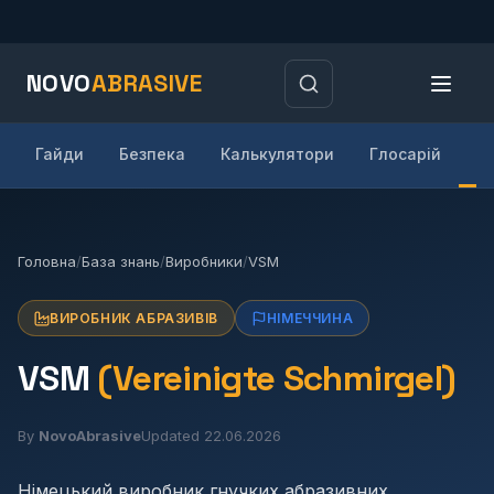
NOVO
ABRASIVE
Гайди
Безпека
Калькулятори
Глосарій
В
Головна
/
База знань
/
Виробники
/
VSM
ВИРОБНИК АБРАЗИВІВ
НІМЕЧЧИНА
VSM
(Vereinigte Schmirgel)
By
NovoAbrasive
Updated 22.06.2026
Німецький виробник гнучких абразивних