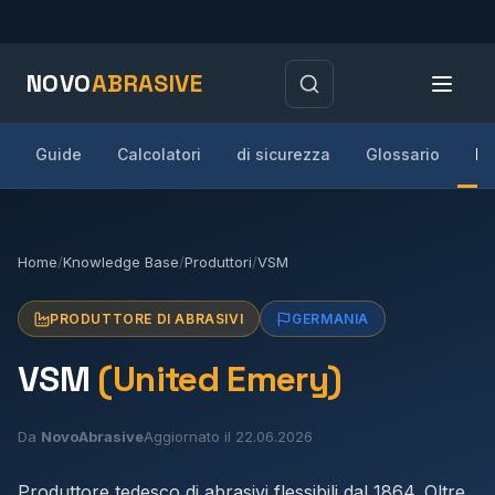
NOVO
ABRASIVE
Guide
Calcolatori
di sicurezza
Glossario
Pr
Home
/
Knowledge Base
/
Produttori
/
VSM
PRODUTTORE DI ABRASIVI
GERMANIA
VSM
(United Emery)
Da
NovoAbrasive
Aggiornato il 22.06.2026
Produttore tedesco di abrasivi flessibili dal 1864. Oltre