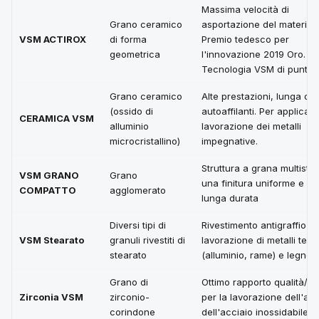
Massima velocità di
Grano ceramico
asportazione del materiale
VSM ACTIROX
di forma
Premio tedesco per
geometrica
l'innovazione 2019 Oro.
Tecnologia VSM di punta
Grano ceramico
Alte prestazioni, lunga dur
(ossido di
autoaffilanti. Per applicazi
CERAMICA VSM
alluminio
lavorazione dei metalli
microcristallino)
impegnative.
Struttura a grana multistra
VSM GRANO
Grano
una finitura uniforme e u
COMPATTO
agglomerato
lunga durata
Diversi tipi di
Rivestimento antigraffio pe
VSM Stearato
granuli rivestiti di
lavorazione di metalli tene
stearato
(alluminio, rame) e legno
Grano di
Ottimo rapporto qualità/p
Zirconia VSM
zirconio-
per la lavorazione dell'acc
corindone
dell'acciaio inossidabile