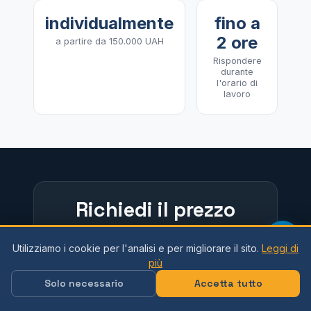
individualmente
fino a
2 ore
a partire da 150.000 UAH
Rispondere
durante
l'orario di
lavoro
Richiedi il prezzo
all'ingrosso per le
Utilizziamo i cookie per l'analisi e per migliorare il sito.
Leggi di
mole abrasive
più
Solo necessario
Accetta tutto
Hai bisogno di un preventivo all'ingrosso per
mole abrasive o lucidanti? Inviaci una