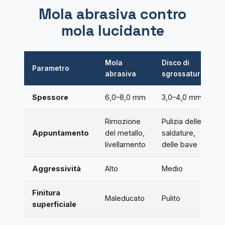
Mola abrasiva contro
mola lucidante
Mola
Disco di
Parametro
abrasiva
sgrossatura
Spessore
6,0–8,0 mm
3,0–4,0 mm
Rimozione
Pulizia delle
Appuntamento
del metallo,
saldature,
livellamento
delle bave
Aggressività
Alto
Medio
Finitura
Maleducato
Pulito
superficiale