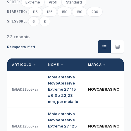
SERIE:
Extreme
Profi
Standard
DIAMETRO:
115
125
150
180
230
SPESSORE:
6
8
37 товарів
Reimposta i filtri
ARTICOLO
NOME
MARCA
Mola abrasiva
NovoAbrasive
Extreme 27 115
NOVOABRASIVO
NAEGD11560/27
x 6,0 x 22,23
mm, per metallo
Mola abrasiva
NovoAbrasive
Extreme 27 125
NOVOABRASIVO
NAEGD12560/27