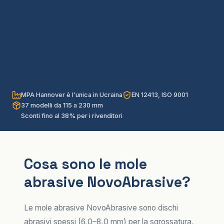
MPA Hannover è l'unica in Ucraina
EN 12413, ISO 9001
37 modelli da 115 a 230 mm
Sconti fino al 38% per i rivenditori
Cosa sono le mole
abrasive NovoAbrasive?
Le mole abrasive NovoAbrasive sono dischi
abrasivi spessi (6,0–8,0 mm) per la sgrossatura,