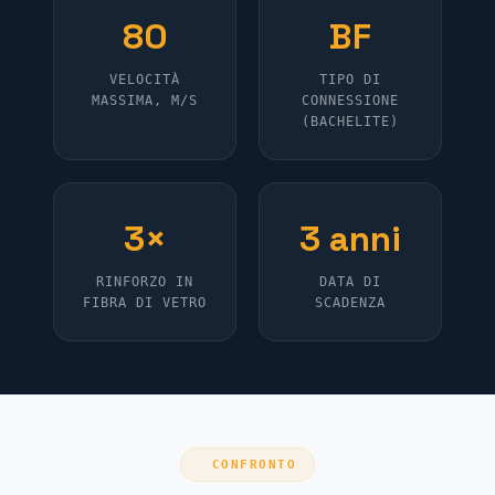
80
BF
VELOCITÀ
TIPO DI
MASSIMA, M/S
CONNESSIONE
(BACHELITE)
3×
3 anni
RINFORZO IN
DATA DI
FIBRA DI VETRO
SCADENZA
CONFRONTO