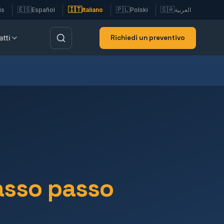
🇪🇸
🇮🇹
🇵🇱
🇸🇦
is
Español
Italiano
Polski
العربية
Richiedi un preventivo
tti
passo passo