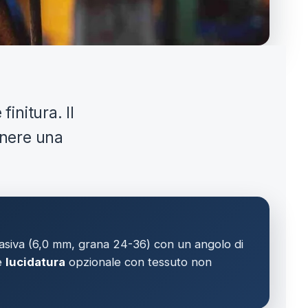
initura. Il
enere una
siva (6,0 mm, grana 24-36) con un angolo di
 e
lucidatura
opzionale con tessuto non