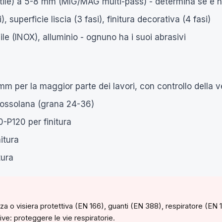
tile) a 5-8 mm (MIG/MAG multi-pass) - determina se è n
), superficie liscia (3 fasi), finitura decorativa (4 fasi)
le (INOX), alluminio - ognuno ha i suoi abrasivi
m per la maggior parte dei lavori, con controllo della vel
rossolana (grana 24-36)
-P120 per finitura
itura
tura
ezza o visiera protettiva (EN 166), guanti (EN 388), respiratore (E
ive: proteggere le vie respiratorie.