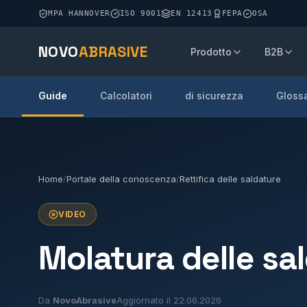
MPA HANNOVER
ISO 9001
EN 12413
FEPA
OSA
NOVO
ABRASIVE
Prodotto
B2B
Guide
Calcolatori
di sicurezza
Glossa
Home
/
Portale della conoscenza
/
Rettifica delle saldature
VIDEO
Molatura delle sa
Da
NovoAbrasive
Aggiornato il 22.06.2026