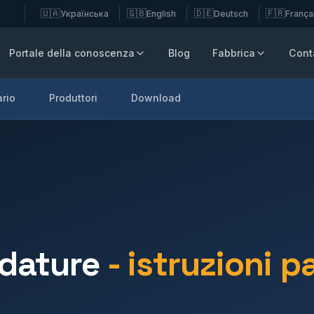
🇺🇦
🇬🇧
🇩🇪
🇫🇷
Українська
English
Deutsch
França
Portale della conoscenza
Blog
Fabbrica
Conta
rio
Produttori
Download
ldature
- istruzioni 