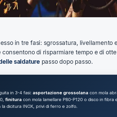
so in tre fasi: sgrossatura, livellamento e f
ase consentono di risparmiare tempo e di ott
delle saldature
passo dopo passo.
uita in 3-4 fasi:
asportazione grossolana
con mola abra
60,
finitura
con mola lamellare P80-P120 o disco in fibra
la dicitura INOX, privi di ferro e zolfo.