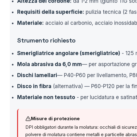
Altezza del cordone:
da 1-2 mm (giunto TIG sot
Requisiti della superficie:
pulizia tecnica (2 fasi
Materiale:
acciaio al carbonio, acciaio inossidabi
Strumento richiesto
Smerigliatrice angolare (smerigliatrice)
- 125 m
Mola abrasiva da 6,0 mm
— per asportazione g
Dischi lamellari
— P40-P60 per livellamento, P80
Disco in fibra
(alternativa) — P60-P120 per la fin
Materiale non tessuto
- per lucidatura e satina
Misure di protezione
DPI obbligatori durante la molatura: occhiali di sicur
polvere di molatura contiene metalli e particelle abras