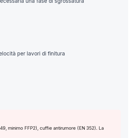
ecessaria una fase di sgrossatura
ocità per lavori di finitura
N 149, minimo FFP2), cuffie antirumore (EN 352). La