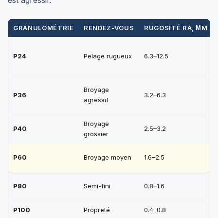
GRANULOMÉTRIE
RENDEZ-VOUS
RUGOSITÉ RA, ΜM
P24
Pelage rugueux
6.3–12.5
Broyage
P36
3.2–6.3
agressif
Broyage
P40
2.5–3.2
grossier
P60
Broyage moyen
1.6–2.5
P80
Semi-fini
0.8–1.6
P100
Propreté
0.4–0.8