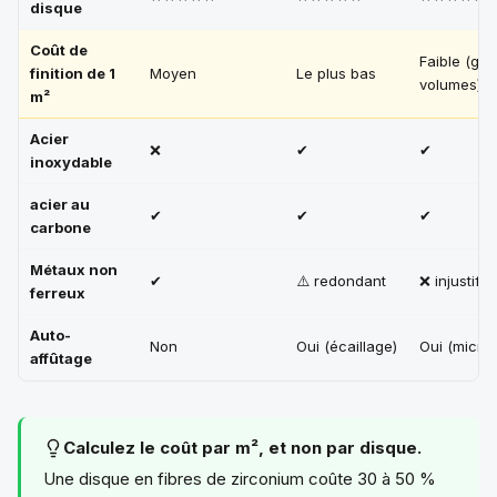
disque
Coût de
Faible (gr
finition de 1
Moyen
Le plus bas
volumes)
m²
Acier
❌
✔
✔
inoxydable
acier au
✔
✔
✔
carbone
Métaux non
✔
⚠️ redondant
❌ injustifié
ferreux
Auto-
Non
Oui (écaillage)
Oui (micro
affûtage
Calculez le coût par m², et non par disque.
Une disque en fibres de zirconium coûte 30 à 50 %