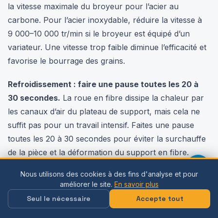
la vitesse maximale du broyeur pour l’acier au
carbone. Pour l’acier inoxydable, réduire la vitesse à
9 000–10 000 tr/min si le broyeur est équipé d’un
variateur. Une vitesse trop faible diminue l’efficacité et
favorise le bourrage des grains.
Refroidissement : faire une pause toutes les 20 à
30 secondes.
La roue en fibre dissipe la chaleur par
les canaux d’air du plateau de support, mais cela ne
suffit pas pour un travail intensif. Faites une pause
toutes les 20 à 30 secondes pour éviter la surchauffe
de la pièce et la déformation du support en fibre.
Nous utilisons des cookies à des fins d'analyse et pour
Ne pas mouiller le disque de fibres.
améliorer le site.
En savoir plus
La base en fibre est hygroscopique : elle absorbe
Seul le nécessaire
Accepte tout
l'humidité, gonfle et se déforme. Un disque de fibre