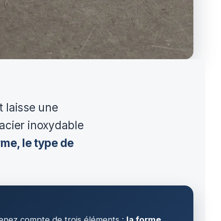
t laisse une
acier inoxydable
rme, le type de
 tenez compte de trois éléments :
la forme