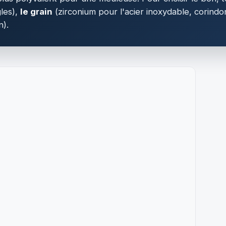
gles),
le grain
(zirconium pour l'acier inoxydable, corindon
n).