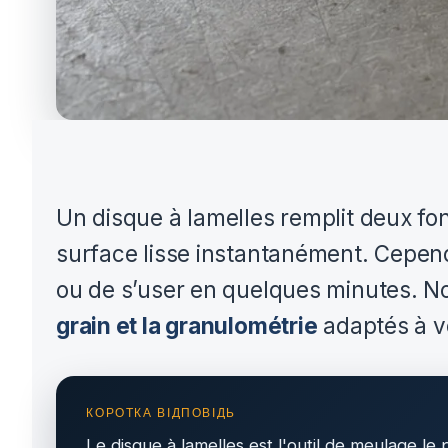
Un disque à lamelles remplit deux fonc
surface lisse instantanément. Cepend
ou de s’user en quelques minutes. 
grain et la granulométrie
adaptés à vo
Le disque à lamelles est l'outil de meulage l