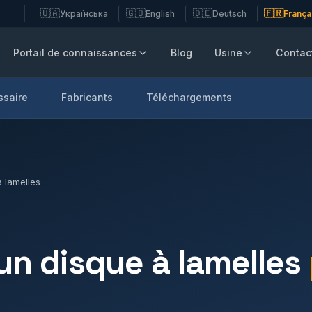
🇺🇦
🇬🇧
🇩🇪
🇫🇷
Українська
English
Deutsch
França
Portail de connaissances
Blog
Usine
Contac
ssaire
Fabricants
Téléchargements
 lamelles
un disque à lamelles