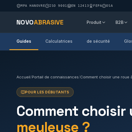
MPA HANOVRE
ISO 9001
EN 12413
FEPA
OSA
NOVO
ABRASIVE
Produit
B2B
Guides
Calculatrices
de sécurité
Glo
Accueil
/
Portail de connaissances
/
Comment choisir une roue à
POUR LES DÉBUTANTS
Comment choisir 
meuleuse ?