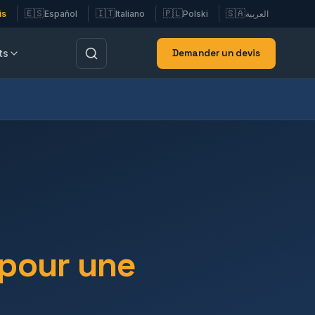
🇪🇸
🇮🇹
🇵🇱
🇸🇦
is
Español
Italiano
Polski
العربية
Demander un devis
ts
pour une