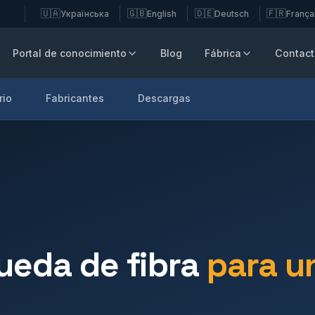
🇺🇦
🇬🇧
🇩🇪
🇫🇷
Українська
English
Deutsch
França
Portal de conocimiento
Blog
Fábrica
Contac
rio
Fabricantes
Descargas
ueda de fibra
para u