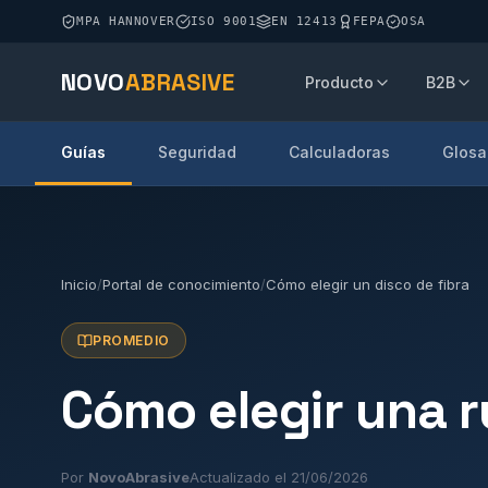
MPA HANNOVER
ISO 9001
EN 12413
FEPA
OSA
NOVO
ABRASIVE
Producto
B2B
Guías
Seguridad
Calculadoras
Glosa
Inicio
/
Portal de conocimiento
/
Cómo elegir un disco de fibra
PROMEDIO
Cómo elegir una r
Por
NovoAbrasive
Actualizado el 21/06/2026