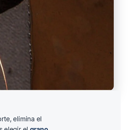
te, elimina el
 elegir el
grano,