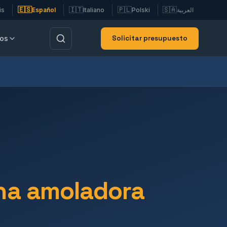
🇪🇸
🇮🇹
🇵🇱
🇸🇦
is
Español
Italiano
Polski
العربية
Solicitar presupuesto
tos
na amoladora