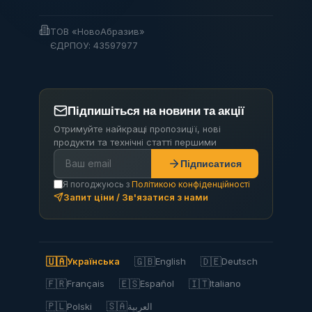
ТОВ «НовоАбразив»
ЄДРПОУ: 43597977
Підпишіться на новини та акції
Отримуйте найкращі пропозиції, нові
продукти та технічні статті першими
Підписатися
Я погоджуюсь з
Політикою конфіденційності
Запит ціни / Зв'язатися з нами
🇺🇦
🇬🇧
🇩🇪
Українська
English
Deutsch
🇫🇷
🇪🇸
🇮🇹
Français
Español
Italiano
🇵🇱
🇸🇦
Polski
العربية