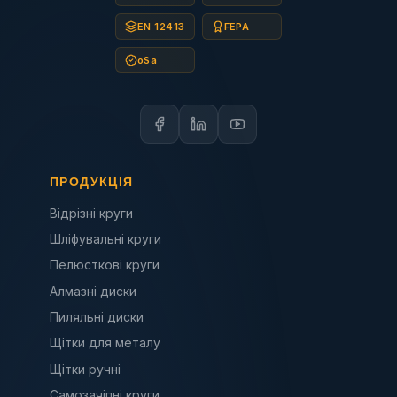
EN 12413
FEPA
oSa
ПРОДУКЦІЯ
Відрізні круги
Шліфувальні круги
Пелюсткові круги
Алмазні диски
Пиляльні диски
Щітки для металу
Щітки ручні
Самозачіпні круги