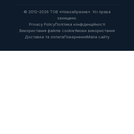
© 2012–2026 ТОВ «Новоабразив». Усі права
захищено.
Privacy Policy
Політика конфіденційності
Використання файлів cookie
Умови використання
Доставка та оплата
Повернення
Мапа сайту