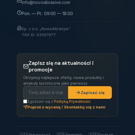
info@novoabrasive.com
Pon. — Pt.: 09:00 — 18:00
Sp. z o.o. „NowoAbrazyw”
TAX ID: 43597977
Zapisz się na aktualności i
promocje
Otrzymuj najlepsze oferty, nowe produkty i
artykuły techniczne jako pierwszy
Zapisać się
Zgadzam się z
Polityką Prywatności
Poproś o wycenę / Skontaktuj się z nami
🇺🇦
🇬🇧
🇩🇪
Українська
Angielski
Deutsch