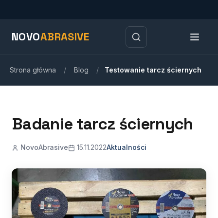
NOVO
ABRASIVE
Strona główna
/
Blog
/
Testowanie tarcz ściernych
Badanie tarcz ściernych
NovoAbrasive
15.11.2022
Aktualności