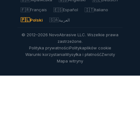
🇫🇷
🇪🇸
🇮🇹
Français
Español
Italiano
🇵🇱
🇸🇦
Polski
العربية
© 2012–2026 NovoAbrasive LLC. Wszelkie prawa
zastrzeżone.
Polityka prywatności
Polityka
plików cookie
Warunki korzystania
Wysyłka i płatność
Zwroty
Mapa witryny