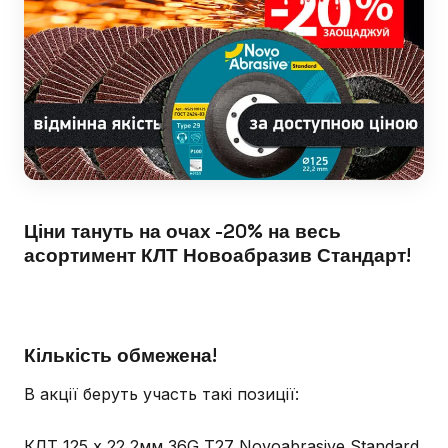
Ціни тануть на очах -20% на весь
асортимент КЛТ Новоабразив Стандарт!
Кількість обмежена!
В акції беруть участь такі позиції:
КЛТ 125 х 22,2мм 36G T27 Novoabrasive Standard