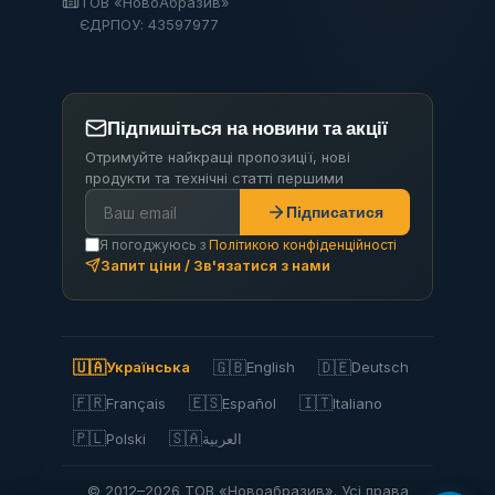
ТОВ «НовоАбразив»
ЄДРПОУ: 43597977
Підпишіться на новини та акції
Отримуйте найкращі пропозиції, нові
продукти та технічні статті першими
Підписатися
Я погоджуюсь з
Політикою конфіденційності
Запит ціни / Зв'язатися з нами
🇺🇦
🇬🇧
🇩🇪
Українська
English
Deutsch
🇫🇷
🇪🇸
🇮🇹
Français
Español
Italiano
🇵🇱
🇸🇦
Polski
العربية
© 2012–2026 ТОВ «Новоабразив». Усі права