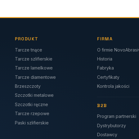
PRODUKT
FIRMA
Tarcze tnące
O firmie NovoAbras
Tarcze szlifierskie
Historia
Tarcze lamelkowe
Fabryka
Tarcze diamentowe
Certyfikaty
Brzeszczoty
Kontrola jakości
Szczotki metalowe
Szczotki ręczne
B2B
Tarcze rzepowe
Program partnerski
Paski szlifierskie
Dystrybutorzy
Dostawcy