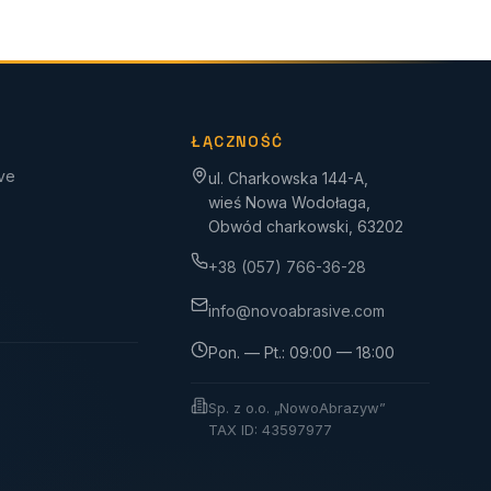
ŁĄCZNOŚĆ
ive
ul. Charkowska 144-A,
wieś Nowa Wodołaga,
Obwód charkowski, 63202
+38 (057) 766-36-28
info@novoabrasive.com
Pon. — Pt.: 09:00 — 18:00
Sp. z o.o. „NowoAbrazyw”
TAX ID: 43597977