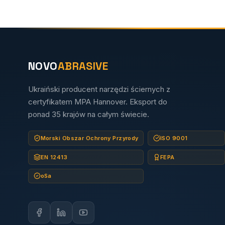
NOVO
ABRASIVE
Ukraiński producent narzędzi ściernych z
certyfikatem MPA Hannover. Eksport do
ponad 35 krajów na całym świecie.
Morski Obszar Ochrony Przyrody
ISO 9001
EN 12413
FEPA
oSa