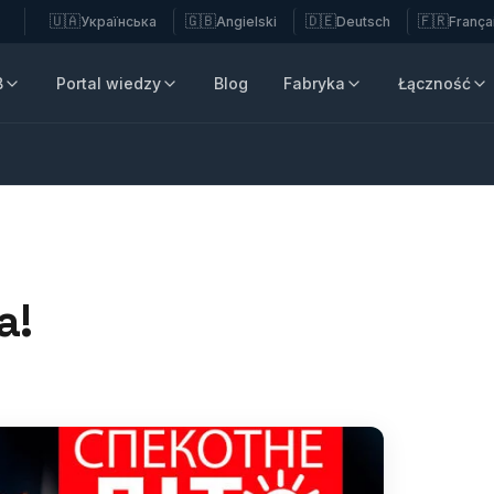
🇺🇦
🇬🇧
🇩🇪
🇫🇷
Українська
Angielski
Deutsch
França
B
Portal wiedzy
Blog
Fabryka
Łączność
a!