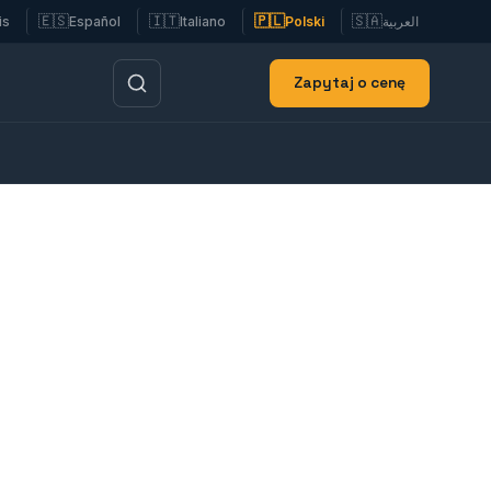
🇪🇸
🇮🇹
🇵🇱
🇸🇦
is
Español
Italiano
Polski
العربية
Zapytaj o cenę