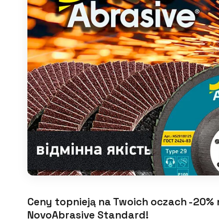
Ceny topnieją na Twoich oczach -20% 
NovoAbrasive Standard!