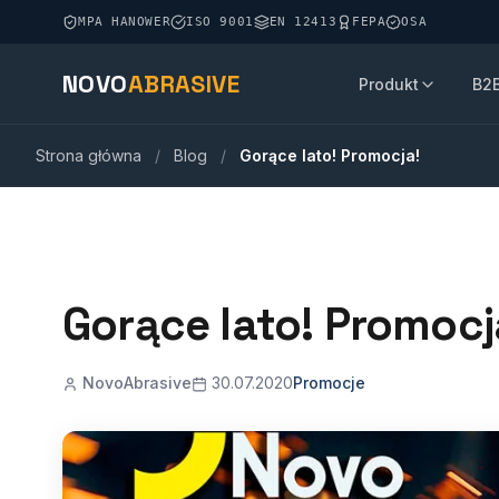
MPA HANOWER
ISO 9001
EN 12413
FEPA
OSA
NOVO
ABRASIVE
Produkt
B2
Strona główna
/
Blog
/
Gorące lato! Promocja!
Gorące lato! Promocj
NovoAbrasive
30.07.2020
Promocje