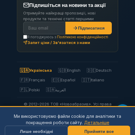
Підпишіться на новини та акції
Отримуйте найкращі пропозиції, нові
продукти та технічні статті першими
Підписатися
Я погоджуюсь з
Політикою конфіденційності
Запит ціни / Зв'язатися з нами
🇺🇦
🇬🇧
🇩🇪
Українська
English
Deutsch
🇫🇷
🇪🇸
🇮🇹
Français
Español
Italiano
🇵🇱
🇸🇦
Polski
العربية
© 2012–2026 ТОВ «Новоабразив». Усі права
захищено.
Ми використовуємо файли cookie для аналітики та
Privacy Policy
Політика конфіденційності
покращення роботи сайту.
Детальніше
Використання файлів cookie
Умови використання
Доставка та оплата
Повернення
Мапа сайту
Лише необхідні
Прийняти все