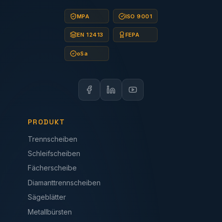
MPA
ISO 9001
EN 12413
FEPA
oSa
PRODUKT
Trennscheiben
Schleifscheiben
Fächerscheibe
Diamanttrennscheiben
Sägeblätter
Metallbürsten