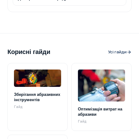
Корисні гайди
Усі гайди
Зберігання абразивних
інструментів
Гайд
Оптимізація витрат на
абразиви
Гайд