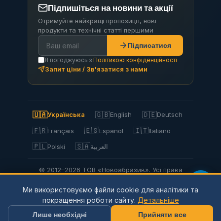
Підпишіться на новини та акції
Отримуйте найкращі пропозиції, нові
продукти та технічні статті першими
Підписатися
Я погоджуюсь з
Політикою конфіденційності
Запит ціни / Зв'язатися з нами
🇺🇦
🇬🇧
🇩🇪
Українська
English
Deutsch
🇫🇷
🇪🇸
🇮🇹
Français
Español
Italiano
🇵🇱
🇸🇦
Polski
العربية
© 2012–2026 ТОВ «Новоабразив». Усі права
захищено.
Ми використовуємо файли cookie для аналітики та
Privacy Policy
Політика конфіденційності
покращення роботи сайту.
Детальніше
Використання файлів cookie
Умови використання
Доставка та оплата
Повернення
Мапа сайту
Лише необхідні
Прийняти все