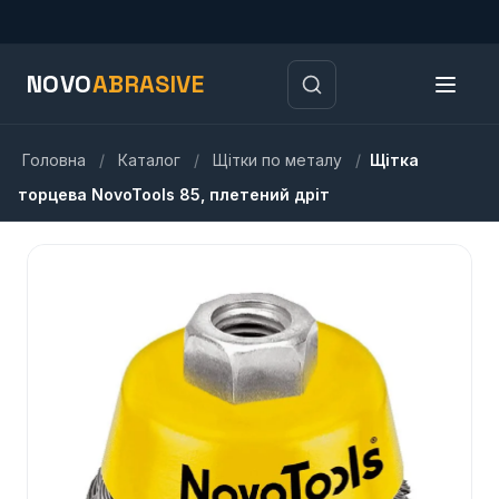
NOVO
ABRASIVE
Головна
/
Каталог
/
Щітки по металу
/
Щітка
торцева NovoTools 85, плетений дріт