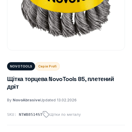
NOVOTOOLS
Серія Profi
Щітка торцева NovoTools 85, плетений
дріт
By
NovoAbrasive
Updated 13.02.2026
Щітки по металу
SKU:
NTWB8514ST