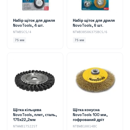
Набір щіток для дриля
Набір щіток для дриля
NovoTools, 4 шт.
NovoTools, 6 шт.
NTWBSCS/4
NTWB38506375BCS/6
75 мм
75 мм
Щітка кільцева
Щітка конусна
NovoTools, плет, сталь,
NovoTools 100 мм,
175х22,2мм
гофрований дріт
NTWWB17522ST
NTBWB10014BC